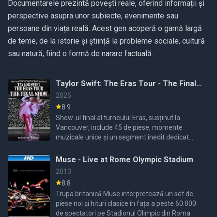
Documentarele prezintă povești reale, oferind informații și
perspective asupra unor subiecte, evenimente sau
persoane din viața reală. Acest gen acoperă o gamă largă
de teme, de la istorie și știință la probleme sociale, cultură
sau natură, fiind o formă de narare factuală.
Taylor Swift: The Eras Tour - The Final
Show
2025
8.9
Show-ul final al turneului Eras, susținut la
Vancouver, include 45 de piese, momente
muzicale unice și un segment inedit dedicat
emoțiilor intense, marcând încheierea unuia
dintre cele mai mari turnee ...
Muse - Live at Rome Olympic Stadium
2013
8.8
Trupa britanică Muse interpretează un set de
piese noi și hituri clasice în fața a peste 60.000
de spectatori pe Stadionul Olimpic din Roma.