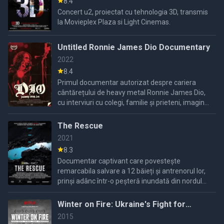
8.4
Concert u2, proiectat cu tehnologia 3D, transmis
la Movieplex Plaza si Light Cinemas.
Untitled Ronnie James Dio Documentary
2022
8.4
Primul documentar autorizat despre cariera
cântărețului de heavy metal Ronnie James Dio,
cu interviuri cu colegi, familie și prieteni, imagini
inedite și fotografii personale.
The Rescue
2021
8.3
Documentar captivant care povestește
remarcabila salvare a 12 băieți și antrenorul lor,
prinși adânc într-o peșteră inundată din nordul
Thailandei, în vara anului 2018.
Winter on Fire: Ukraine's Fight for
Freedom
2015