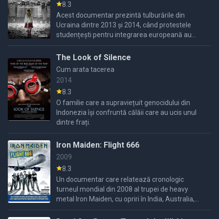
8.3
Acest documentar prezintă tulburările din
Ucraina dintre 2013 și 2014, când protestele
studențești pentru integrarea europeană au
escaladat într-o revoluție violentă, cerând
demisia președintelui ...
The Look of Silence
Cum arata tacerea
2014
8.3
O familie care a supraviețuit genocidului din
Indonezia își confruntă călăii care au ucis unul
dintre frați.
Iron Maiden: Flight 666
2009
8.3
Un documentar care relatează cronologic
turneul mondial din 2008 al trupei de heavy
metal Iron Maiden, cu opriri în India, Australia,
Japonia, SUA, Canada, Mexic și America de Sud.
Bruce Dickinson, ...