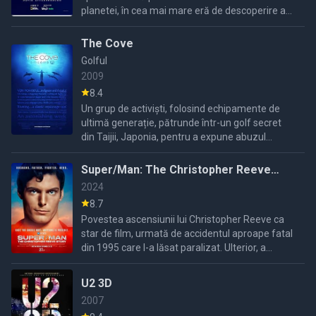
planetei, în cea mai mare eră de descoperire a
oceanelor, punând accent pe importanța
acestora și pe ...
The Cove
Golful
2009
8.4
Un grup de activiști, folosind echipamente de
ultimă generație, pătrunde într-un golf secret
din Taijii, Japonia, pentru a expune abuzul
extrem asupra delfinilor și pericolele grave
pentru sănătatea
Super/Man: The Christopher Reeve
Story
2024
8.7
Povestea ascensiunii lui Christopher Reeve ca
star de film, urmată de accidentul aproape fatal
din 1995 care l-a lăsat paralizat. Ulterior, a
devenit un activist pentru tratamentele
leziunilor măduvei ...
U2 3D
2007