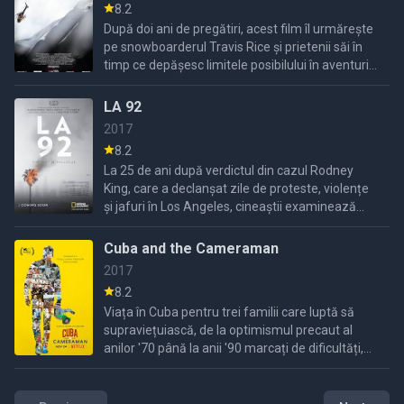
8.2
După doi ani de pregătiri, acest film îl urmărește
pe snowboarderul Travis Rice și prietenii săi în
timp ce depășesc limitele posibilului în aventurile
lor montane.
LA 92
2017
8.2
La 25 de ani după verdictul din cazul Rodney
King, care a declanșat zile de proteste, violențe
și jafuri în Los Angeles, cineaștii examinează
acea perioadă tumultuoasă prin imagini de
arhivă rar
Cuba and the Cameraman
2017
8.2
Viața în Cuba pentru trei familii care luptă să
supraviețuiască, de la optimismul precaut al
anilor '70 până la anii '90 marcați de dificultăți,
după căderea Uniunii Sovietice și moartea lui
Fidel ...