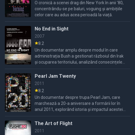
O cronică a scenei drag din New York în anii '80,
concentrându-se pe baluri, voguing și ambițiile
celor care au adus acea perioadă la viață.
No End in Sight
2007
8.2
Un documentar amplu despre modul în care
administrația Bush a gestionat războiul din Irak
și ocuparea teritoriului, analizând consecințele
deciziilor politice.
Pearl Jam Twenty
2011
8.2
Un documentar despre trupa Pearl Jam, care
marchează a 20-a aniversare a formării lor în
anul 2011, explorând istoria și impactul acesteia
în industria muzicală.
The Art of Flight
2011