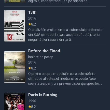
digitală, concentrându-se pe mișcarea
drepturilor transgender și ceea ce înseamnă să
fii femeie în societatea
13th
2016
8.2
O analiză în profunzime a sistemului penitenciar
din SUA și modul în care acesta reflectă istoria
inegalităților rasiale din țară.
Before the Flood
Înainte de potop
2016
8.2
O privire asupra modului în care schimbările
climatice afectează mediul și ce poate face
societatea pentru a preveni dispariția speciilor,
ecosistemelor și comunităților native.
Paris Is Burning
1990
8.2