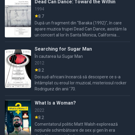
Dead Can Dance: Toward the Within
1994
8.7
După un fragment din "Baraka (1992)", în care
apare muzica trupei Dead Can Dance, asistăm la
un concert al lor în Santa Monica, California.
Acesta este intercalat cu interviuri cu membrii
principali, ...
Searching for Sugar Man
În cautarea lui Sugar Man
2012
8.2
Doi sud-africani încearcă să descopere ce s-a
întâmplat cu eroul lor muzical, misteriosul rocker
Rodriguez din anii '70.
What Is a Woman?
2022
8.2
Comentatorul politic Matt Walsh explorează
noțiunile schimbătoare de sex și gen în era