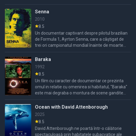
Senna
2010
8.5
Un documentar captivant despre pilotul brazilian
de Formula 1, Ayrton Senna, care a câștigat de
trei ori campionatul mondial înainte de moartea
sa la vârsta de 34 de ani.
Baraka
1992
8.5
Un film cu caracter de documentar ce prezinta
omul in relatie cu omenirea si habitatul, "Baraka"
este mai degraba o montura de scene gandite
ca si punerea la punct a fotografiilor.
Ocean with David Attenborough
2025
8.5
David Attenborough ne poartă într-o călătorie
spectaculoasă prin habitatele subacvatice ale