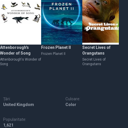
Attenborough's
Frozen Planet II
Secret Lives of
Pa
Wonder of Song
Orangutans
Jo
Frozen Planet II
Attenborough's Wonder of
Secret Lives of
Pa
Song
Orangutans
20
Țări:
Culoare:
United Kingdom
Color
Popularitate:
1,621