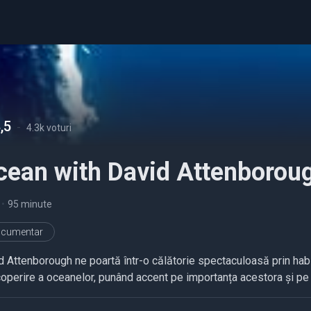
,5
-
4.3k voturi
cean with David Attenborou
•
95 minute
cumentar
d Attenborough ne poartă într-o călătorie spectaculoasă prin habi
operire a oceanelor, punând accent pe importanța acestora și pe 