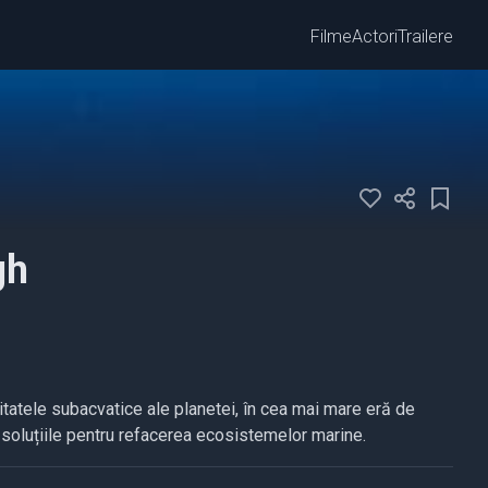
Filme
Actori
Trailere
gh
tatele subacvatice ale planetei, în cea mai mare eră de
soluțiile pentru refacerea ecosistemelor marine.