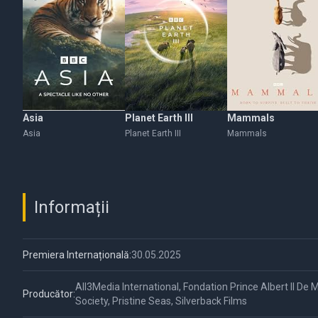
Asia
Planet Earth III
Mammals
Asia
Planet Earth III
Mammals
Informații
Premiera Internațională:
30.05.2025
All3Media International, Fondation Prince Albert II De
Producător:
Society, Pristine Seas, Silverback Films