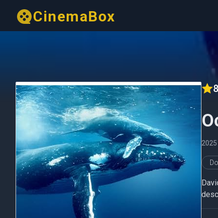
CinemaBox
8
O
2025
Do
Davi
desc