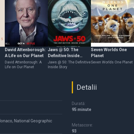
David Attenborough:
Jaws @ 50: The
Seven Worlds One
A Life on Our Planet
Definitive Inside
Planet
Story
David Attenborough: A
Jaws @ 50: The Definitive
Seven Worlds One Planet
Life on Our Planet
Inside Story
Detalii
Durată:
95 minute
 Monaco, National Geographic
Metascore:
93