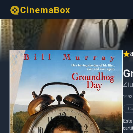
CinemaBox
8
G
Ziu
1993
Co
Este
cart