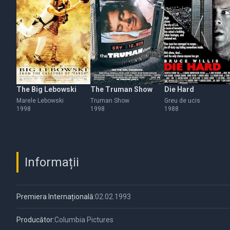
The Big Lebowski
The Truman Show
Die Hard
Marele Lebowski
Truman Show
Greu de ucis
1998
1998
1988
Informații
Premiera Internațională:
02.02.1993
Producător:
Columbia Pictures