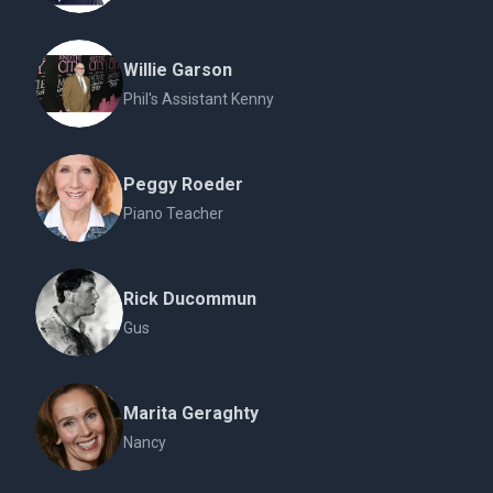
Willie Garson
Phil's Assistant Kenny
Peggy Roeder
Piano Teacher
Rick Ducommun
Gus
Marita Geraghty
Nancy