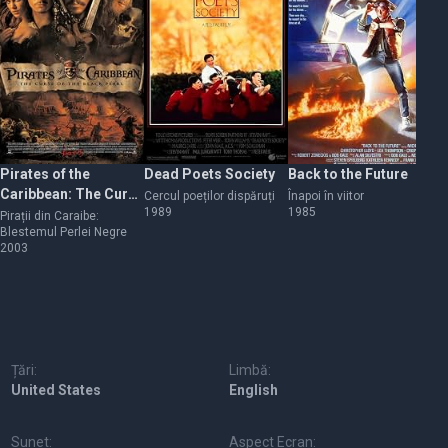
Pirates of the
Dead Poets Society
Back to the Future
In
Caribbean: The Curse
Cercul poeților dispăruți
Înapoi în viitor
În 
1989
1985
20
of the Black Pearl
Pirații din Caraibe:
Blestemul Perlei Negre
2003
Țări:
Limbă:
United States
English
Sunet:
Aspect Ecran: