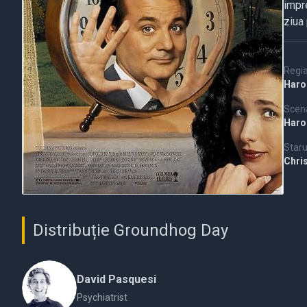
impr
ziua
Regi
Haro
Scena
Haro
Staru
Chris
Distribuție Groundhog Day
David Pasquesi
Psychiatrist