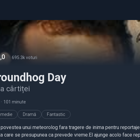
,0
-
695.3k voturi
roundhog Day
a cârtiței
•
101 minute
medie
Dramă
Fantastic
 povestea unui meteorolog fara tragere de inima pentru reportaje 
ita care se presupunea ca prevede vreme.El ajunge acolo face repo