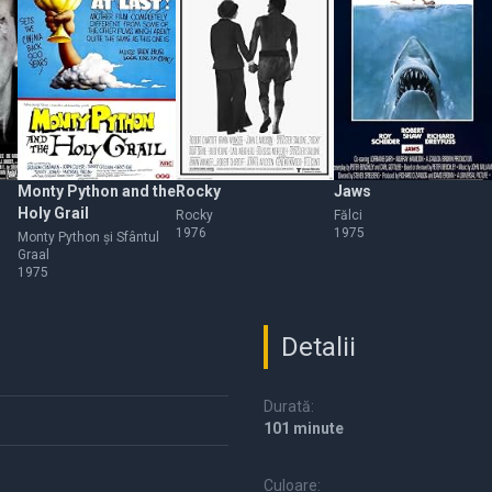
Monty Python and the
Rocky
Jaws
Holy Grail
Rocky
Fălci
1976
1975
Monty Python și Sfântul
Graal
1975
Detalii
Durată:
101 minute
Culoare: