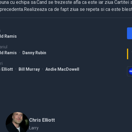
euna cu echipa sa.Cand se trezeste afla ca este iar ziua Cartitei 
 precedenta.Realizeaza ca de fapt ziua se repeta si ca este blest
a
ld Ramis
riul
ld Ramis
•
Danny Rubin
ri
 Elliott
•
Bill Murray
•
Andie MacDowell
Chris Elliott
Larry