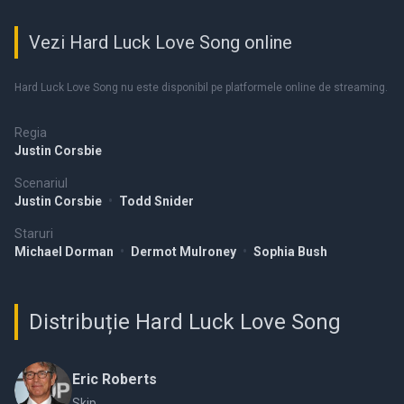
Vezi Hard Luck Love Song online
Hard Luck Love Song nu este disponibil pe platformele online de streaming.
Regia
Justin Corsbie
Scenariul
Justin Corsbie
•
Todd Snider
Staruri
Michael Dorman
•
Dermot Mulroney
•
Sophia Bush
Distribuție Hard Luck Love Song
Eric Roberts
Skip