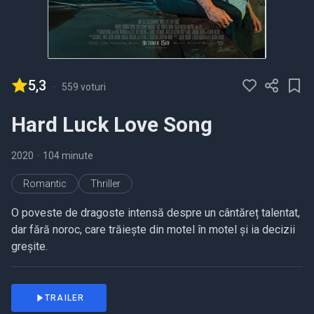
5,3
-
559 voturi
Hard Luck Love Song
2020
•
104 minute
Romantic
Thriller
O poveste de dragoste intensă despre un cântăreț talentat,
dar fără noroc, care trăiește din motel în motel și ia decizii
greșite.
TRAILER