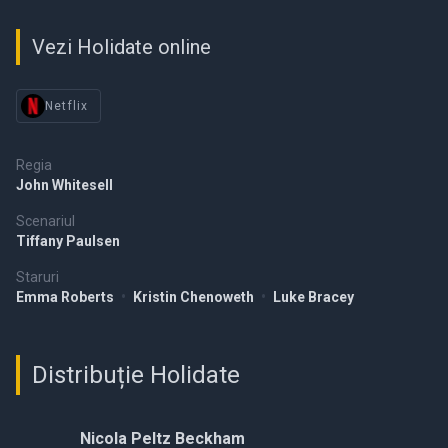
Vezi Holidate online
Netflix
Regia
John Whitesell
Scenariul
Tiffany Paulsen
Staruri
Emma Roberts
•
Kristin Chenoweth
•
Luke Bracey
Distribuție Holidate
Nicola Peltz Beckham