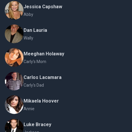
Jessica Capshaw
Abby
Dan Lauria
Wally
Meeghan Holaway
Carly's Mom
Carlos Lacamara
Carly's Dad
Mikaela Hoover
Annie
Luke Bracey