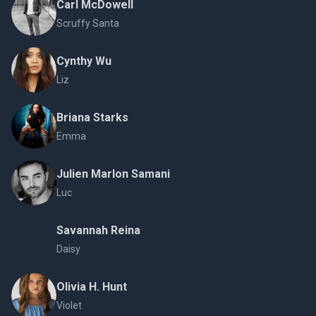
Carl McDowell
Scruffy Santa
Cynthy Wu
Liz
Briana Starks
Emma
Julien Marlon Samani
Luc
Savannah Reina
Daisy
Olivia H. Hunt
Violet