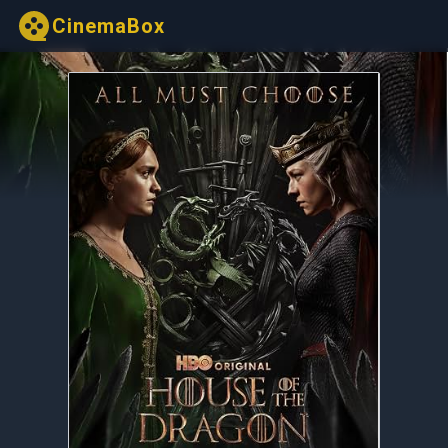
CinemaBox