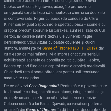
chimie care oscilează între afecțiune și pericol. Olivia
Cooke, ca Alicent Hightower, adaugă o profunzime
emoțională care te face să empatizezi chiar și cu deciziile
ei controversate. Regia, cu episoade conduse de Clare
Kilner sau Miguel Sapochnik, e spectaculoasă - scenele cu
dragoni, precum zborurile lui Caraxes, sunt realizate cu CGI
de top, iar cadrele intime dezvăluie vulnerabilitățile
personajelor. Stilul vizual, cu palate opulente și culori
sumbre, amintește de
Game of Thrones (2011 - 2019)
, dar
cu o estetică mai rafinată. M-a impresionat cum serialul
echilibrează scenele de consiliu politic cu bătălii epice,
fiecare episod fiind ca un capitol dintr-o cronică medievală.
Chiar dacă ritmul poate părea lent pentru unii, tensiunea
narativă te ține prins.
De ce să vezi
Casa Dragonului
? Pentru că e o poveste care
te absoarbe cu dragonii săi maiestuoși, intrigile politice și
dramele umane care te fac să dezbați fiecare decizie.
Coloana sonoră a lui Ramin Djawadi, cu variațiuni pe tema
originală din
Game of Thrones
, îți dă fiori, iar decorurile - de