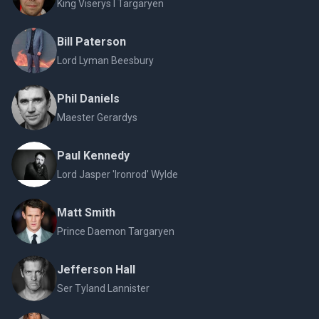
King Viserys I Targaryen
Bill Paterson
Lord Lyman Beesbury
Phil Daniels
Maester Gerardys
Paul Kennedy
Lord Jasper 'Ironrod' Wylde
Matt Smith
Prince Daemon Targaryen
Jefferson Hall
Ser Tyland Lannister