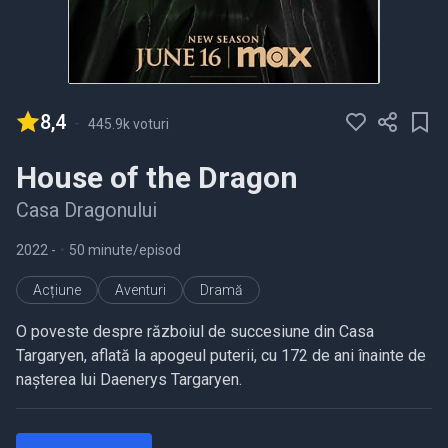
8,4
-
445.9k voturi
House of the Dragon
Casa Dragonului
2022
-
•
50 minute/episod
Acțiune
Aventuri
Dramă
O poveste despre războiul de succesiune din Casa
Targaryen, aflată la apogeul puterii, cu 172 de ani înainte de
nașterea lui Daenerys Targaryen.