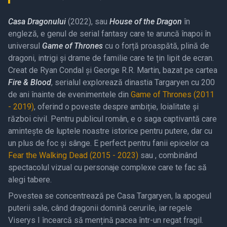
Casa Dragonului
(2022), sau
House of the Dragon
în
engleză, e genul de serial fantasy care te aruncă înapoi în
universul
Game of Thrones
cu o forță proaspătă, plină de
dragoni, intrigi și drame de familie care te țin lipit de ecran.
Creat de Ryan Condal și George R.R. Martin, bazat pe cartea
Fire & Blood
, serialul explorează dinastia Targaryen cu 200
de ani înainte de evenimentele din
Game of Thrones (2011
- 2019)
, oferind o poveste despre ambiție, loialitate și
război civil. Pentru publicul român, e o saga captivantă care
amintește de luptele noastre istorice pentru putere, dar cu
un plus de foc și sânge. E perfect pentru fanii epicelor ca
Fear the Walking Dead (2015 - 2023)
sau
, combinând
spectacolul vizual cu personaje complexe care te fac să
alegi tabere.
Povestea se concentrează pe Casa Targaryen, la apogeul
puterii sale, când dragonii domină cerurile, iar regele
Viserys I încearcă să mențină pacea într-un regat fragil.