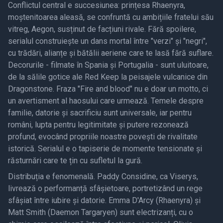
Conflictul central e succesiunea: prințesa Rhaenyra,
moștenitoarea aleasă, se confruntă cu ambițiile fratelui său
vitreg, Aegon, susținut de facțiuni rivale. Fără spoilere,
serialul construiește un dans mortal între "verzi" și "negri",
cu trădări, alianțe și bătălii aeriene care te lasă fără suflare.
Decorurile - filmate în Spania și Portugalia - sunt uluitoare,
de la sălile gotice ale Red Keep la peisajele vulcanice din
Dragonstone. Fraza "Fire and blood" nu e doar un motto, ci
un avertisment al haosului care urmează. Temele despre
familie, datorie și sacrificiu sunt universale, iar pentru
români, lupta pentru legitimitate și putere rezonează
profund, evocând propriile noastre povești de rivalitate
istorică. Serialul e o tapiserie de momente tensionate și
răsturnări care te țin cu sufletul la gură.
Distribuția e fenomenală. Paddy Considine, ca Viserys,
livrează o performanță sfâșietoare, portretizând un rege
sfâșiat între iubire și datorie. Emma D'Arcy (Rhaenyra) și
Matt Smith (Daemon Targaryen) sunt electrizanți, cu o