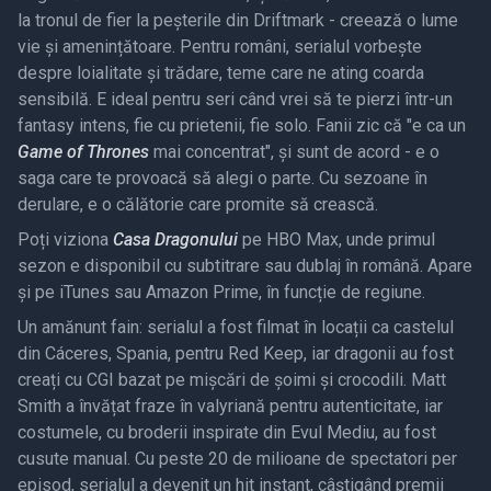
la tronul de fier la peșterile din Driftmark - creează o lume
vie și amenințătoare. Pentru români, serialul vorbește
despre loialitate și trădare, teme care ne ating coarda
sensibilă. E ideal pentru seri când vrei să te pierzi într-un
fantasy intens, fie cu prietenii, fie solo. Fanii zic că "e ca un
Game of Thrones
mai concentrat", și sunt de acord - e o
saga care te provoacă să alegi o parte. Cu sezoane în
derulare, e o călătorie care promite să crească.
Poți viziona
Casa Dragonului
pe HBO Max, unde primul
sezon e disponibil cu subtitrare sau dublaj în română. Apare
și pe iTunes sau Amazon Prime, în funcție de regiune.
Un amănunt fain: serialul a fost filmat în locații ca castelul
din Cáceres, Spania, pentru Red Keep, iar dragonii au fost
creați cu CGI bazat pe mișcări de șoimi și crocodili. Matt
Smith a învățat fraze în valyriană pentru autenticitate, iar
costumele, cu broderii inspirate din Evul Mediu, au fost
cusute manual. Cu peste 20 de milioane de spectatori per
episod, serialul a devenit un hit instant, câștigând premii