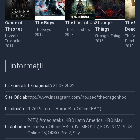
Game of
The Boys
The Last of Us
Stranger
The Wa
Thrones
Things
Dead
The Boys
The Last of Us
2019
2023
Urzeala
Stranger Things
The Wal
Tronurilor
2016
Dead: In
2011
zombi
2010
Informații
Premiera Internațională:
21.08.2022
Site Oficial:
http://www.instagram.com/houseofthedragonhbo
Producător:
1:26 Pictures, Home Box Office (HBO)
24TV, Amediateka, HBO Latin America, HBO Max,
Distribuitor:
Home Box Office (HBO), IVI, KINO1TV, KION, NTV-PLUS
Online TV, OKKO, Pro 7, Sky