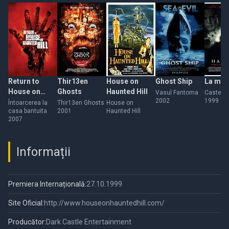
Return to
Thir13en
House on
Ghost Ship
La mal
House on
Ghosts
Haunted Hill
Vasul Fantoma
Castelul
2002
1999
Haunted Hill
Întoarcerea la
Thir13en Ghosts
House on
casa bantuita
2001
Haunted Hill
2007
Informații
Premiera Internațională:
27.10.1999
Site Oficial:
http://www.houseonhauntedhill.com/
Producător:
Dark Castle Entertainment