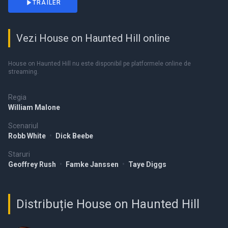
TRAILER
Vezi House on Haunted Hill online
House on Haunted Hill nu este disponibil pe platformele online de
streaming.
Regia
William Malone
Scenariul
Robb White
•
Dick Beebe
Staruri
Geoffrey Rush
•
Famke Janssen
•
Taye Diggs
Distribuție House on Haunted Hill