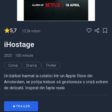
5,7
-
12.2k voturi
iHostage
2025
•
100 minute
Crimă
Dramă
Thriller
Un bărbat înarmat ia ostatici într-un Apple Store din
Amsterdam, iar poliția trebuie să gestioneze o criză extrem
de delicată. Inspirat din fapte reale.
TRAILER