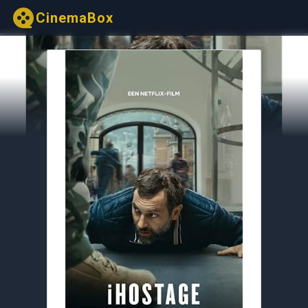
CinemaBox