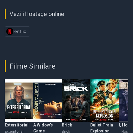
Vezi iHostage online
Netflix
Filme Similare
Exterritorial
A Widow's
Brick
Bullet Train
I, Host
Game
Explosion
Exterritorial
Brick
I, Hosta