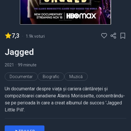
7,3
-
1.9k voturi
Jagged
2021
•
99 minute
Documentar
Biografic
Muzică
Un documentar despre viața și cariera cântăreței și
compozitoarei canadiene Alanis Morissette, concentrându-
se pe perioada în care a creat albumul de succes 'Jagged
Little Pill'.