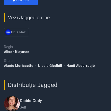
TRAILER
Vezi Jagged online
HBO Max
Regia
Alison Klayman
Staruri
Alanis Morissette
•
Nicola Gledhill
•
Hanif Abdurraqib
Distribuție Jagged
Diablo Cody
Self