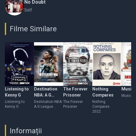
No Doubt
Self
Filme Similare
Listening to
Destination
The Forever
Nothing
Music 
Kenny G
NBA: A G
Prisoner
Compares
Music B
League
Listening to
Destination NBA:
The Forever
Nothing
Kenny G
A G League
Prisoner
Compares
Odyssey
Odyssey
2022
Informații