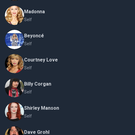
Madonna
Self
Beyoncé
Self
Courtney Love
Self
Billy Corgan
Self
Shirley Manson
Self
Dave Grohl