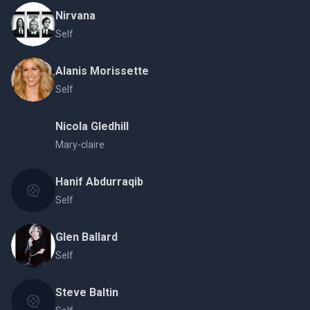
Nirvana
Self
Alanis Morissette
Self
Nicola Gledhill
Mary-claire
Hanif Abdurraqib
Self
Glen Ballard
Self
Steve Baltin