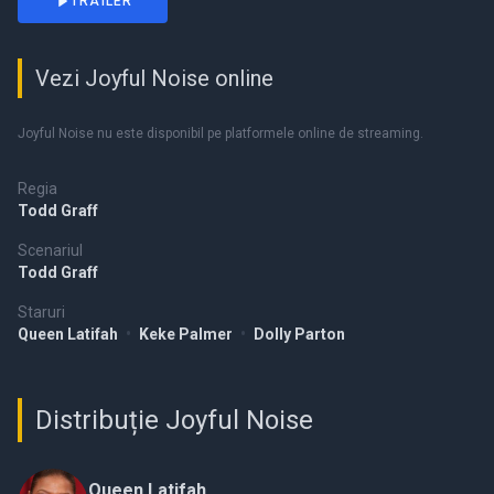
TRAILER
Vezi Joyful Noise online
Joyful Noise nu este disponibil pe platformele online de streaming.
Regia
Todd Graff
Scenariul
Todd Graff
Staruri
Queen Latifah
•
Keke Palmer
•
Dolly Parton
Distribuție Joyful Noise
Queen Latifah