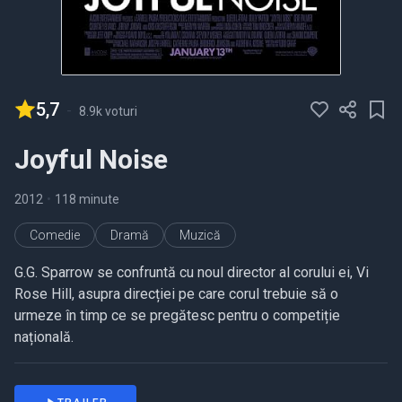
5,7
-
8.9k voturi
Joyful Noise
2012
•
118 minute
Comedie
Dramă
Muzică
G.G. Sparrow se confruntă cu noul director al corului ei, Vi
Rose Hill, asupra direcției pe care corul trebuie să o
urmeze în timp ce se pregătesc pentru o competiție
națională.