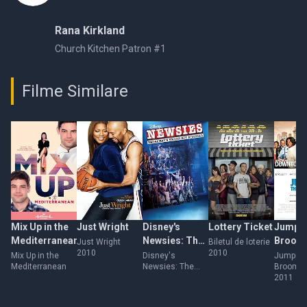
Rana Kirkland
Church Kitchen Patron #1
Filme Similare
Mix Up in the
Just Wright
Disney's
Lottery Ticket
Jumpin
Mediterranean
Newsies: The
Broom
Just Wright
Biletul de loterie
2010
2010
Broadway
Mix Up in the
Disney's
Jumping
Mediterranean
Newsies: The
Broom
Musical!
Broadway
2011
Musical!