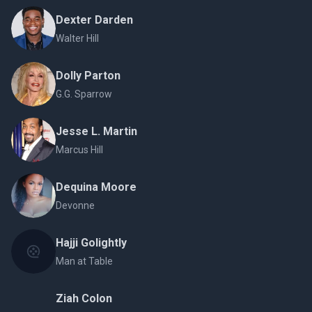
Dexter Darden
Walter Hill
Dolly Parton
G.G. Sparrow
Jesse L. Martin
Marcus Hill
Dequina Moore
Devonne
Hajji Golightly
Man at Table
Ziah Colon