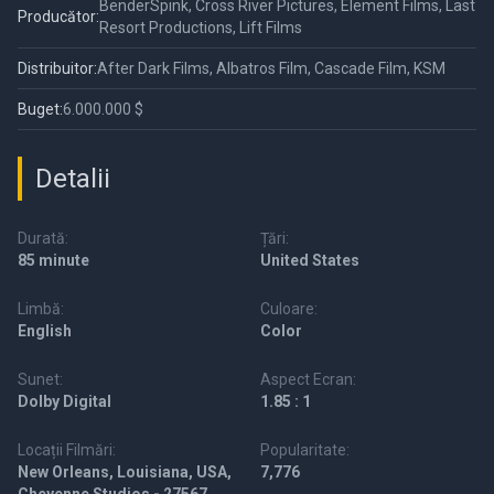
BenderSpink, Cross River Pictures, Element Films, Last
Producător:
Resort Productions, Lift Films
Distribuitor:
After Dark Films, Albatros Film, Cascade Film, KSM
Buget:
6.000.000 $
Detalii
Durată:
Țări:
85 minute
United States
Limbă:
Culoare:
English
Color
Sunet:
Aspect Ecran:
Dolby Digital
1.85 : 1
Locații Filmări:
Popularitate:
New Orleans, Louisiana, USA,
7,776