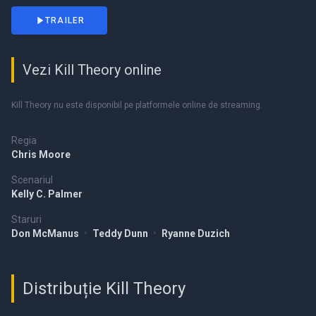
TRAILER
Vezi Kill Theory online
Kill Theory nu este disponibil pe platformele online de streaming.
Regia
Chris Moore
Scenariul
Kelly C. Palmer
Staruri
Don McManus
•
Teddy Dunn
•
Ryanne Duzich
Distribuție Kill Theory