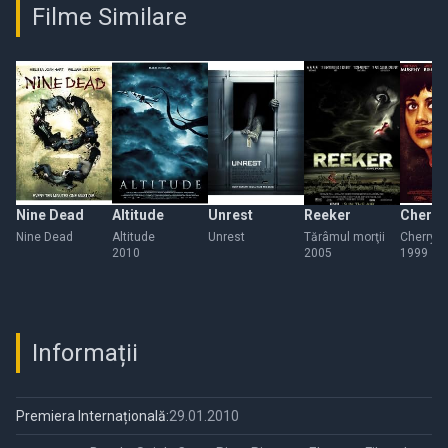
Filme Similare
Nine Dead
Altitude
Unrest
Reeker
Cherry 
Nine Dead
Altitude
Unrest
Tărâmul morţii
Cherry F
2010
2005
1999
Informații
Premiera Internațională:
29.01.2010