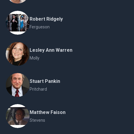
Robert Ridgely
Fergueson
Lesley Ann Warren
Molly
Stuart Pankin
Pritchard
Matthew Faison
Stevens