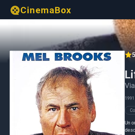
CinemaBox
5
Li
Via
1991
Co
Un o
desc