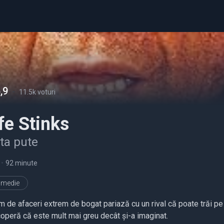
,9
-
11.5k voturi
fe Stinks
ta pute
•
92 minute
medie
m de afaceri extrem de bogat pariază cu un rival că poate trăi pe
operă că este mult mai greu decât și-a imaginat.