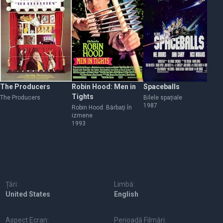
The Producers
Robin Hood: Men in
Spaceballs
Yo
Tights
The Producers
Bilele spațiale
Tâ
1987
19
Robin Hood: Bărbaţi în
izmene
1993
Țări:
Limbă:
United States
English
Aspect Ecran:
Perioadă Filmări: