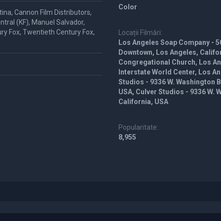
Color
na, Cannon Film Distributors,
tral (KF), Manuel Salvador,
ry Fox, Twentieth Century Fox,
Locații Filmări:
Los Angeles Soap Company - 50
Downtown, Los Angeles, Califo
Congregational Church, Los Ang
Interstate World Center, Los An
Studios - 9336 W. Washington Blv
USA, Culver Studios - 9336 W. W
California, USA
Popularitate:
8,955