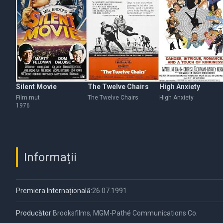
Silent Movie
The Twelve Chairs
High Anxiety
Film mut
The Twelve Chairs
High Anxiety
1976
Informații
Premiera Internațională:
26.07.1991
Producător:
Brooksfilms, MGM-Pathé Communications Co.