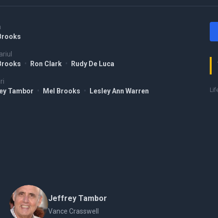
a
Brooks
riul
Brooks
•
Ron Clark
•
Rudy De Luca
ri
Lif
rey Tambor
•
Mel Brooks
•
Lesley Ann Warren
Jeffrey Tambor
Vance Crasswell