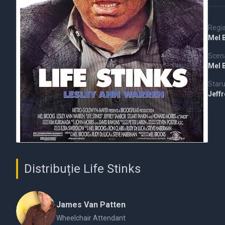
Regi
Mel 
Scena
Mel 
Staru
Jeff
Distribuție Life Stinks
James Van Patten
Wheelchair Attendant