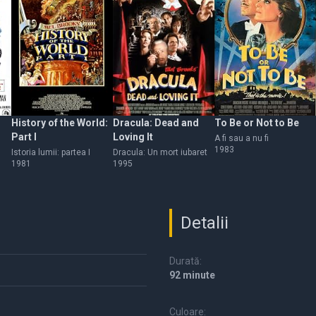
History of the World:
Dracula: Dead and
To Be or Not to Be
Part I
Loving It
A fi sau a nu fi
1983
Istoria lumii: partea I
Dracula: Un mort iubaret
1981
1995
Detalii
Durată:
92 minute
Culoare: