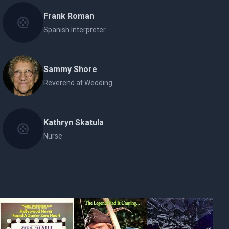
Frank Roman
Spanish Interpreter
Sammy Shore
Reverend at Wedding
Kathryn Skatula
Nurse