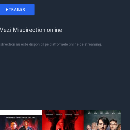
TRAILER
Vezi Misdirection online
direction nu este disponibil pe platformele online de streaming.