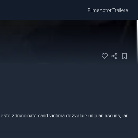
Filme
Actori
Trailere
ri este zdruncinată când victima dezvăluie un plan ascuns, iar