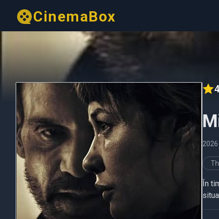
CinemaBox
4
Mi
2026
Thr
În ti
situa