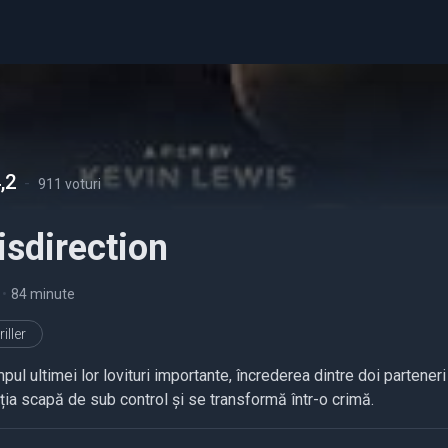
,2
-
911 voturi
sdirection
•
84 minute
iller
mpul ultimei lor lovituri importante, încrederea dintre doi partene
ția scapă de sub control și se transformă într-o crimă.