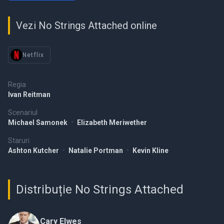
Vezi No Strings Attached online
Netflix
Regia
Ivan Reitman
Scenariul
Michael Samonek
•
Elizabeth Meriwether
Staruri
Ashton Kutcher
•
Natalie Portman
•
Kevin Kline
Distribuție No Strings Attached
Cary Elwes