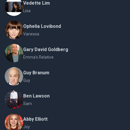
Vedette Lim
Lisa
Ophelia Lovibond
Vanessa
Gary David Goldberg
Emma's Relative
Guy Branum
Guy
Ben Lawson
Sam
Abby Elliott
Joy