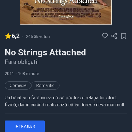
6,2
-
246.3k voturi
No Strings Attached
Fara obligatii
2011
•
108 minute
Comedie
Romantic
Un băiat și o fată încearcă să păstreze relația lor strict
fizică, dar în curând realizează că își doresc ceva mai mult.
TRAILER