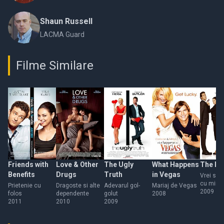
Shaun Russell
LACMA Guard
Filme Similare
Friends with
Love & Other
The Ugly
What Happens
The Pr
Benefits
Drugs
Truth
in Vegas
Vrei să t
cu mine
Prietenie cu
Dragoste si alte
Adevarul gol-
Mariaj de Vegas
2009
folos
dependente
golut
2008
2011
2010
2009