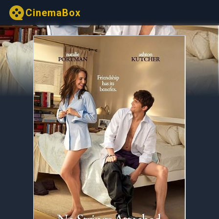
CinemaBox