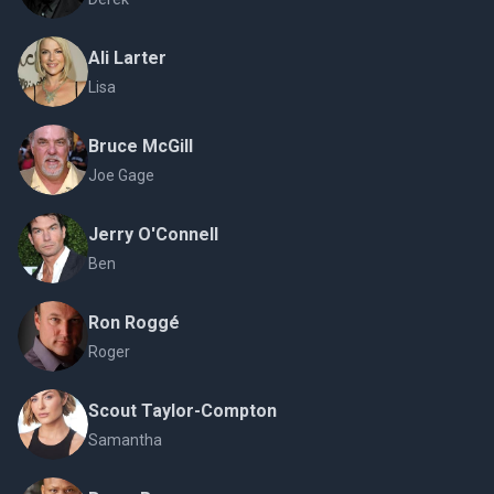
Ali Larter
Lisa
Bruce McGill
Joe Gage
Jerry O'Connell
Ben
Ron Roggé
Roger
Scout Taylor-Compton
Samantha