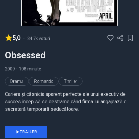
5,0
-
34.7k voturi
Obsessed
2009
•
108 minute
Dramă
Romantic
Thriller
Cariera și căsnicia aparent perfecte ale unui executiv de
succes încep să se destrame când firma lui angajează o
secretară temporară seducătoare.
TRAILER