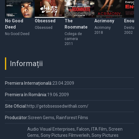
No Good
Obsessed
The
Acrimony
Enoug
Deed
Roommate
Obsessed
Acrimony
Destul!
2018
2002
No Good Deed
Colega de
camera
2011
Informații
Premiera Internațională:
23.04.2009
Premiera în România:
19.06.2009
Site Oficial:
http://getobsessedwithali.com/
Producător:
Screen Gems, Rainforest Films
Audio Visual Enterprises, Falcon, ITA Film, Screen
Gems, Sony Pictures Filmverleih, Sony Pictures