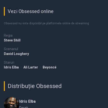
Vezi Obsessed online
Obsessed nu este disponibil pe platformele online de streaming.
Regia
Steve Shill
Scenariul
David Loughery
Staruri
Idris Elba
•
Ali Larter
•
Beyoncé
Distribuție Obsessed
Idris Elba
Derek