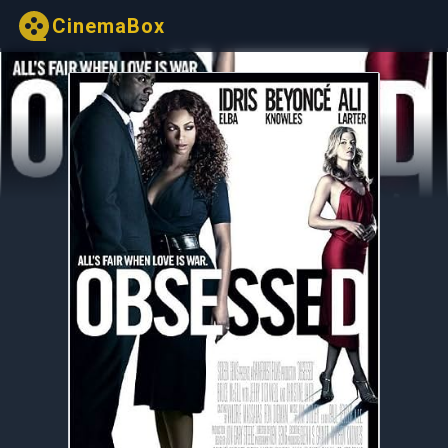
CinemaBox