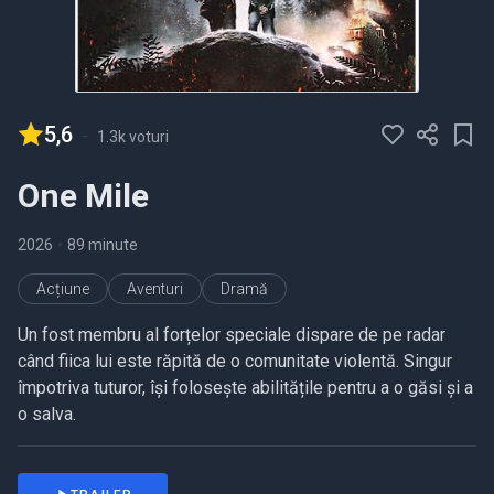
5,6
-
1.3k voturi
One Mile
2026
•
89 minute
Acțiune
Aventuri
Dramă
Un fost membru al forțelor speciale dispare de pe radar
când fiica lui este răpită de o comunitate violentă. Singur
împotriva tuturor, își folosește abilitățile pentru a o găsi și a
o salva.