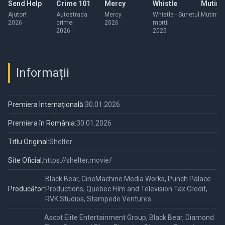
Send Help
Crime 101
Mercy
Whistle
Mutiny
Ajutor!
Autostrada
Mercy
Whistle - Sunetul
Mutiny
2026
crimei
2026
morții
2026
2025
Informații
Premiera Internațională:
30.01.2026
Premiera în România:
30.01.2026
Titlu Original:
Shelter
Site Oficial:
https://shelter.movie/
Black Bear, CineMachine Media Works, Punch Palace
Producător:
Productions, Quebec Film and Television Tax Credit,
RVK Studios, Stampede Ventures
Ascot Elite Entertainment Group, Black Bear, Diamond