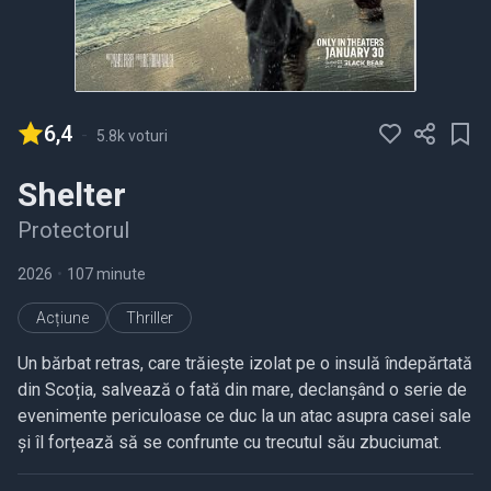
6,4
-
5.8k voturi
Shelter
Protectorul
2026
•
107 minute
Acțiune
Thriller
Un bărbat retras, care trăiește izolat pe o insulă îndepărtată
din Scoția, salvează o fată din mare, declanșând o serie de
evenimente periculoase ce duc la un atac asupra casei sale
și îl forțează să se confrunte cu trecutul său zbuciumat.