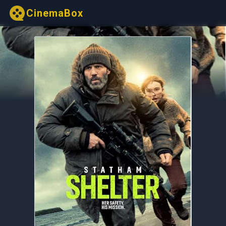
CinemaBox