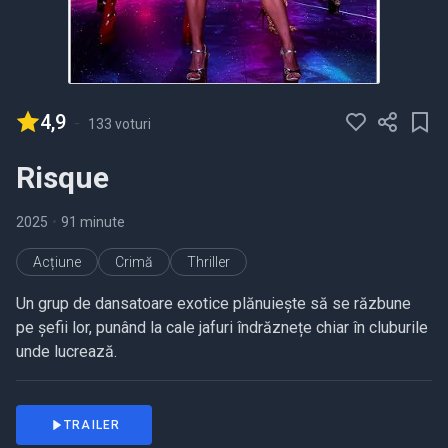
4,9
-
133 voturi
Risque
2025
•
91 minute
Acțiune
Crimă
Thriller
Un grup de dansatoare exotice plănuiește să se răzbune
pe șefii lor, punând la cale jafuri îndrăznețe chiar în cluburile
unde lucrează.
TRAILER