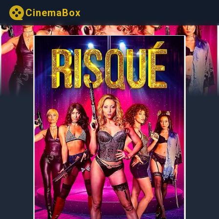
CinemaBox