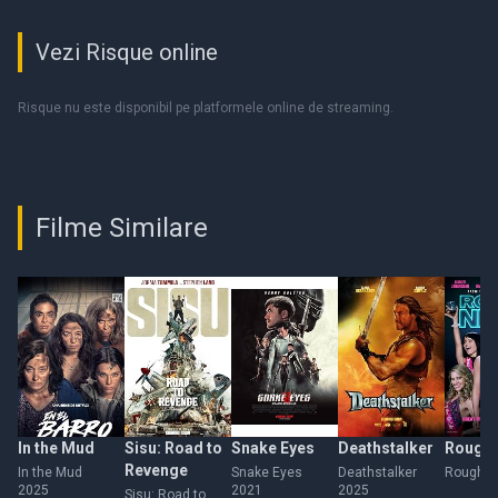
Vezi Risque online
Risque nu este disponibil pe platformele online de streaming.
Filme Similare
In the Mud
Sisu: Road to
Snake Eyes
Deathstalker
Rough 
Revenge
In the Mud
Snake Eyes
Deathstalker
Rough N
2025
2021
2025
Sisu: Road to