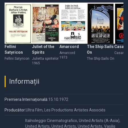
Fellini
Juliet of the
Amarcord
The Ship Sails
Casan
Satyricon
Spirits
On
Amarcord
Casano
1973
Fellini Satyricon
Julietta spiritelor
The Ship Sails On
1965
Informații
Premiera Internațională:
15.10.1972
Producător:
Ultra Film, Les Productions Artistes Associés
Italnoleggio Cinematografico, United Artists (A-Asia),
United Artists, United Artists, United Artists, Vasilis