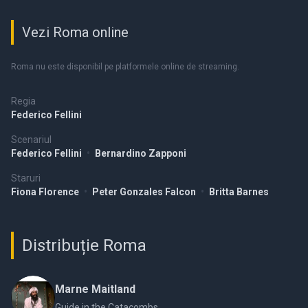
Vezi Roma online
Roma nu este disponibil pe platformele online de streaming.
Regia
Federico Fellini
Scenariul
Federico Fellini
•
Bernardino Zapponi
Staruri
Fiona Florence
•
Peter Gonzales Falcon
•
Britta Barnes
Distribuție Roma
Marne Maitland
Guide in the Catacombs