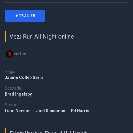
TRAILER
Vezi Run All Night online
Netflix
Regia
Jaume Collet-Serra
Scenariul
Brad Ingelsby
Staruri
Liam Neeson
•
Joel Kinnaman
•
Ed Harris