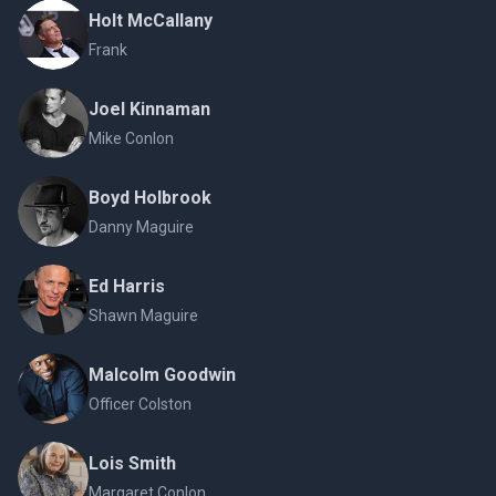
Holt McCallany
Frank
Joel Kinnaman
Mike Conlon
Boyd Holbrook
Danny Maguire
Ed Harris
Shawn Maguire
Malcolm Goodwin
Officer Colston
Lois Smith
Margaret Conlon