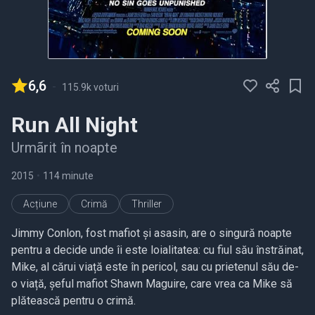
6,6
-
115.9k voturi
Run All Night
Urmãrit în noapte
2015
•
114 minute
Acțiune
Crimă
Thriller
Jimmy Conlon, fost mafiot și asasin, are o singură noapte
pentru a decide unde îi este loialitatea: cu fiul său înstrăinat,
Mike, al cărui viață este în pericol, sau cu prietenul său de-
o viață, șeful mafiot Shawn Maguire, care vrea ca Mike să
plătească pentru o crimă.