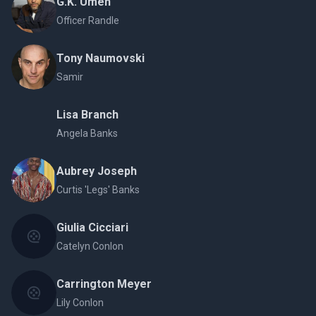
G.K. Umeh
Officer Randle
Tony Naumovski
Samir
Lisa Branch
Angela Banks
Aubrey Joseph
Curtis 'Legs' Banks
Giulia Cicciari
Catelyn Conlon
Carrington Meyer
Lily Conlon