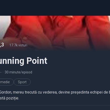
,3
-
17.7k voturi
unning Point
5
-
•
30 minute/episod
medie
Sport
 Gordon, mereu trecută cu vederea, devine președinta echipei d
stă poziție.