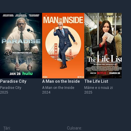
Paradise City
A Man on the Inside
The Life List
R
Paradise City
A Man on the Inside
Mâine e o nouă zi
Ra
2025
2024
2025
20
Țări:
Culoare: