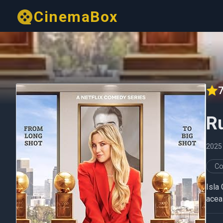
CinemaBox
7
R
202
Co
Isla
acea