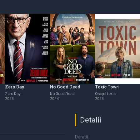
s
Zero Day
No Good Deed
Toxic Town
Zero Day
No Good Deed
Orașul toxic
2025
2024
2025
Detalii
Durată: