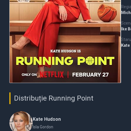
Regi
Mich
Scena
Ike B
Staru
Kate
Distribuție Running Point
Kate Hudson
Isla Gordon