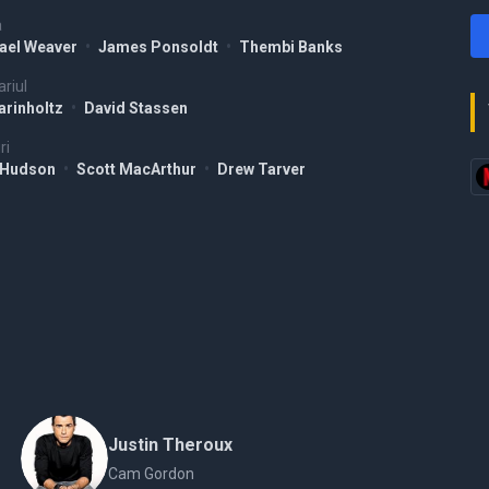
a
ael Weaver
•
James Ponsoldt
•
Thembi Banks
riul
arinholtz
•
David Stassen
ri
 Hudson
•
Scott MacArthur
•
Drew Tarver
Justin Theroux
Cam Gordon