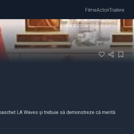
Filme
Actori
Trailere
e baschet LA Waves și trebuie să demonstreze că merită