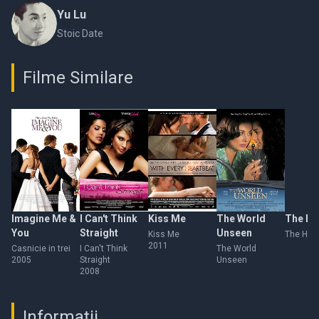
Yu Lu
Stoic Date
Filme Similare
Imagine Me &
I Can't Think
Kiss Me
The World
The Hal
You
Straight
Unseen
Kiss Me
The Half 
2011
Casnicie in trei
I Can't Think
The World
2005
Straight
Unseen
2008
Informații