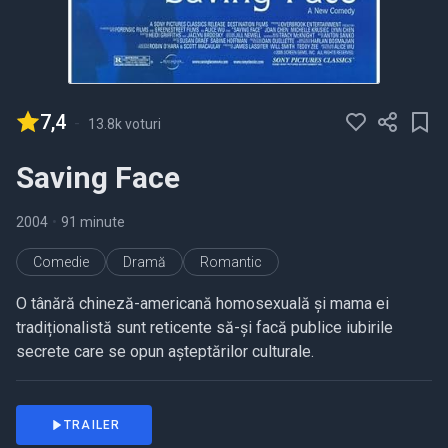
7,4
-
13.8k voturi
Saving Face
2004
•
91 minute
Comedie
Dramă
Romantic
O tânără chineză-americană homosexuală și mama ei
tradiționalistă sunt reticente să-și facă publice iubirile
secrete care se opun așteptărilor culturale.
TRAILER