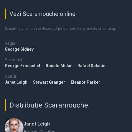
Vezi Scaramouche online
Scaramouche nu este disponibil pe platformele online de streaming.
Regia
George Sidney
Scenariul
George Froeschel
•
Ronald Millar
•
Rafael Sabatini
Staruri
Janet Leigh
•
Stewart Granger
•
Eleanor Parker
Distribuție Scaramouche
Janet Leigh
Aline de Gavrillac