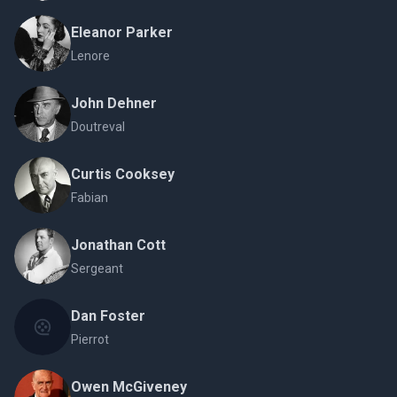
Eleanor Parker
Lenore
John Dehner
Doutreval
Curtis Cooksey
Fabian
Jonathan Cott
Sergeant
Dan Foster
Pierrot
Owen McGiveney