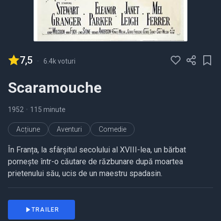
7,5
-
6.4k voturi
Scaramouche
1952
•
115 minute
Acțiune
Aventuri
Comedie
În Franța, la sfârșitul secolului al XVIII-lea, un bărbat
pornește într-o căutare de răzbunare după moartea
prietenului său, ucis de un maestru spadasin.
TRAILER