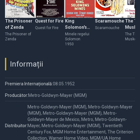
The Prisoner
Quest for Fire
King
Scaramouche
The Th
of Zenda
Solomon's
Musket
Quest for Fire
Scaramouche
Mines
The Prisoner of
Minele regelui
The Thr
Zenda
Solomon
Muskete
1950
Informații
Premiera Internațională:
08.05.1952
Producător:
Metro-Goldwyn-Mayer (MGM)
Metro-Goldwyn-Mayer (MGM), Metro-Goldwyn-Mayer
(MGM), Metro-Goldwyn-Mayer (MGM), Metro-
Goldwyn-Mayer de Mexico, Metro, Metro-Goldwyn-
Distribuitor:
Mayer, Metro-Goldwyn-Mayer (MGM), Twentieth
Century Fox, MGM Home Entertainment, The Criterion
Collection, Warner Home Video, MGM/UA Home