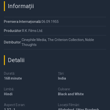
Informații
Premiera Internațională:
06.09.1955
Producător:
R.K. Films Ltd.
Cinephile Media, The Criterion Collection, Noble
Distribuitor:
Thoughts
Detalii
Durată:
Țări:
168 minute
India
Limbă:
Culoare:
Hindi
Black and White
Aspect Ecran:
Locații Filmări:
1.37 : 1
Allahabad, Uttar Pradesh,