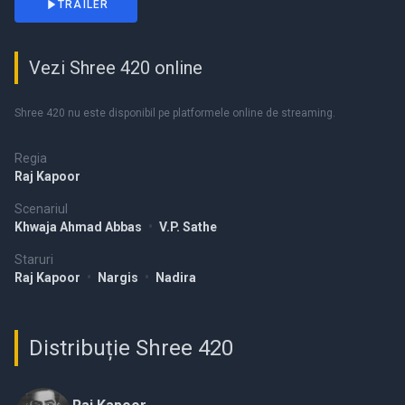
TRAILER
Vezi Shree 420 online
Shree 420 nu este disponibil pe platformele online de streaming.
Regia
Raj Kapoor
Scenariul
Khwaja Ahmad Abbas
•
V.P. Sathe
Staruri
Raj Kapoor
•
Nargis
•
Nadira
Distribuție Shree 420