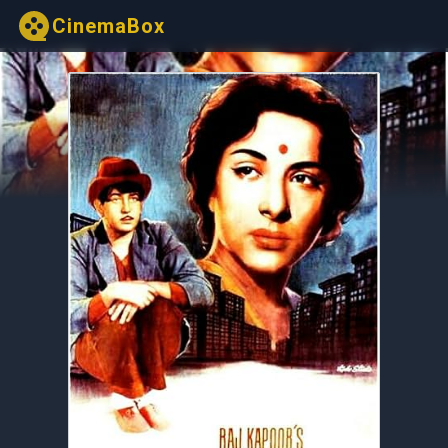
CinemaBox