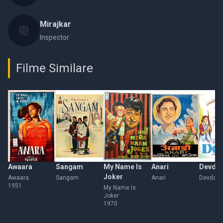
Mirajkar
Inspector
Filme Similare
Awaara
Sangam
My Name Is
Anari
Devda
Joker
Awaara
Sangam
Anari
Devdas
1951
My Name Is
Joker
1970