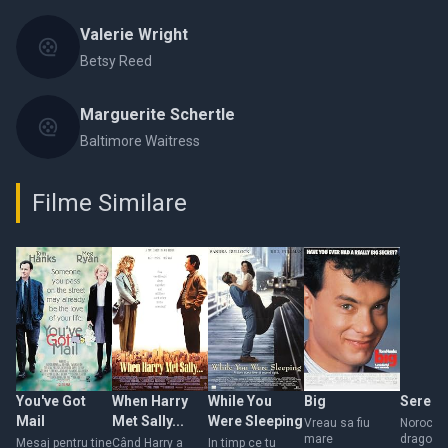
Valerie Wright
Betsy Reed
Marguerite Schertle
Baltimore Waitress
Filme Similare
You've Got
When Harry
While You
Big
Serend
Mail
Met Sally...
Were Sleeping
Vreau sa fiu
Noroc in
mare
dragost
Mesaj pentru tine
Când Harry a
In timp ce tu