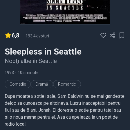
6,8
-
193.4k voturi
Sleepless in Seattle
Nopţi albe în Seattle
1993
•
105 minute
Comedie
Dramă
Romantic
Dupa moartea sotiei sale, Sam Baldwin nu se mai gandeste
deloc sa cunoasca pe altcineva. Lucru inacceptabil pentru
fiul sau de 8 ani, Jonah. El doreste o sotie pentru tatal sau
si o noua mama pentru el. Asa ca apeleaza la un post de
radio local.