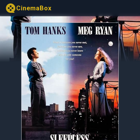
CinemaBox