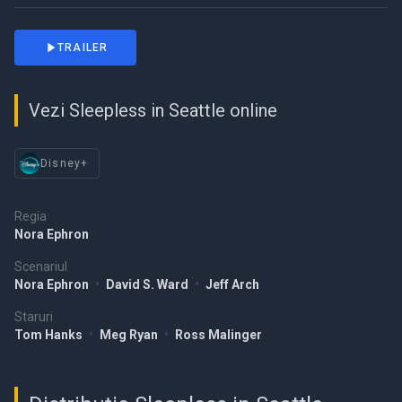
TRAILER
Vezi Sleepless in Seattle online
Disney+
Regia
Nora Ephron
Scenariul
Nora Ephron
•
David S. Ward
•
Jeff Arch
Staruri
Tom Hanks
•
Meg Ryan
•
Ross Malinger