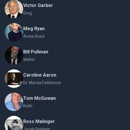
Victor Garber
Greg
Meg Ryan
Annie Reed
Bill Pullman
Walter
Caroline Aaron
Dr. Marcia Fieldstone
Tom McGowan
Keith
Ross Malinger
Jonah Baldwin