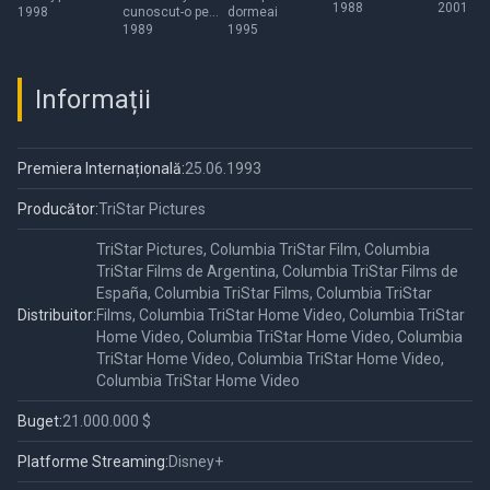
1988
2001
1998
cunoscut-o pe
dormeai
Sally
1989
1995
Informații
Premiera Internațională:
25.06.1993
Producător:
TriStar Pictures
TriStar Pictures, Columbia TriStar Film, Columbia
TriStar Films de Argentina, Columbia TriStar Films de
España, Columbia TriStar Films, Columbia TriStar
Distribuitor:
Films, Columbia TriStar Home Video, Columbia TriStar
Home Video, Columbia TriStar Home Video, Columbia
TriStar Home Video, Columbia TriStar Home Video,
Columbia TriStar Home Video
Buget:
21.000.000 $
Platforme Streaming:
Disney+