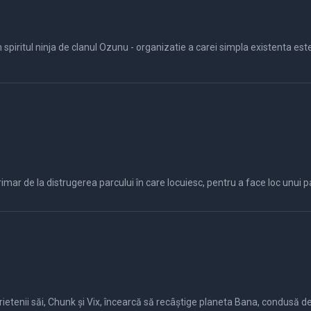
n spiritul ninja de clanul Ozunu - organizatie a carei simpla existenta est
ar de la distrugerea parcului în care locuiesc, pentru a face loc unui par
etenii săi, Chunk și Vix, încearcă să recâștige planeta Bana, condusă d