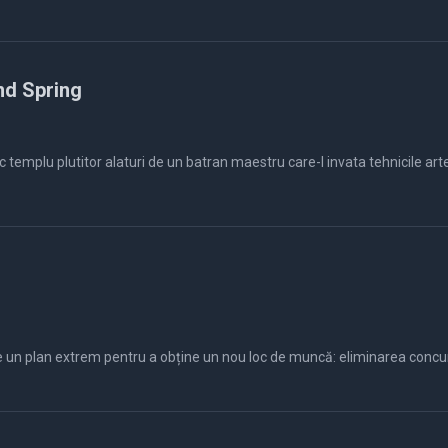
and Spring
c templu plutitor alaturi de un batran maestru care-l invata tehnicile art
le un plan extrem pentru a obține un nou loc de muncă: eliminarea concur