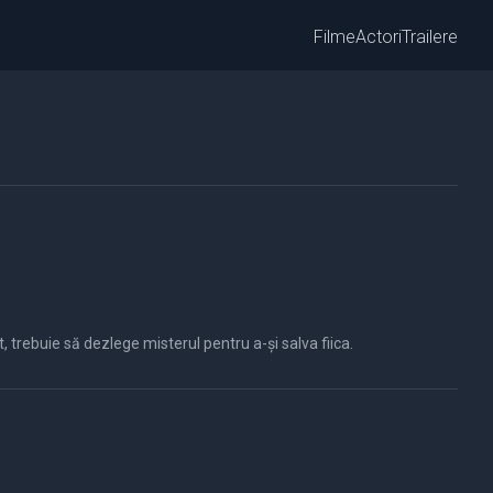
Filme
Actori
Trailere
, trebuie să dezlege misterul pentru a-și salva fiica.