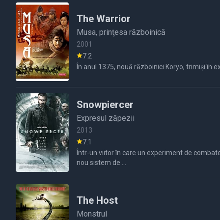
The Warrior
Musa, prinţesa războinică
2001
7.2
În anul 1375, nouă războinici Koryo, trimiși în 
Snowpiercer
Expresul zăpezii
2013
7.1
Într-un viitor în care un experiment de combate
nou sistem de ...
The Host
Monstrul