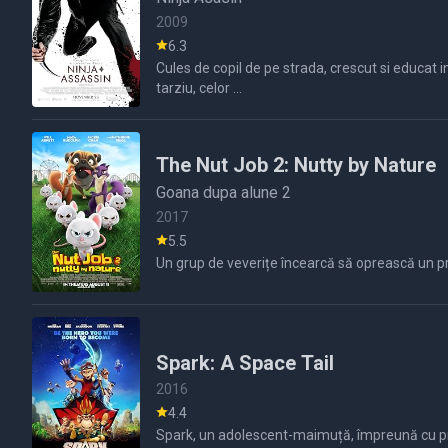
2009
6.3
Cules de copil de pe strada, crescut si educat i
tarziu, celor ...
The Nut Job 2: Nutty by Nature
Goana dupa alune 2
2017
5.5
Un grup de veverițe încearcă să oprească un prim
Spark: A Space Tail
2016
4.4
Spark, un adolescent-maimuță, împreună cu pri