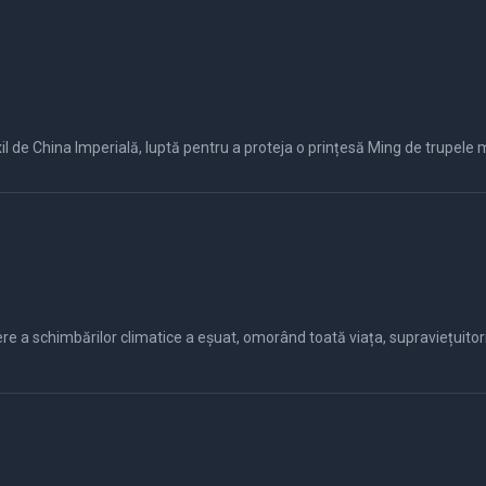
exil de China Imperială, luptă pentru a proteja o prințesă Ming de trupele
re a schimbărilor climatice a eșuat, omorând toată viața, supraviețuitori