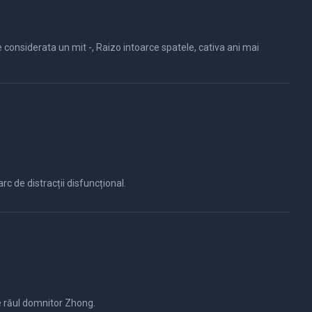
e considerata un mit -, Raizo intoarce spatele, cativa ani mai
c de distracții disfuncțional.
e răul domnitor Zhong.