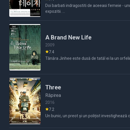
Doi barbati indragostiti de aceeasi femeie - unu
expozitii. ...
A Brand New Life
2009
7.4
Tânăra Jinhee este dusă de tatăl ei la un orfel
Three
Răpirea
2016
7.2
Un bunic, un preot și un polițist investighează c