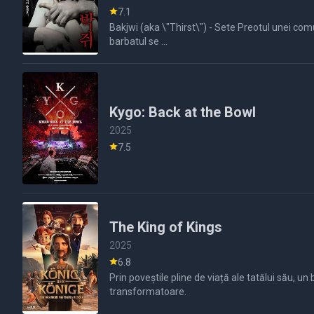
7.1
Bakjwi (aka \"Thirst\") - Sete Preotul unei comunitati se ofera voluntar in cadrul unui experiment medical. In timpul experimentului se intampla un accident, acesta esueaza, iar
barbatul se ...
Kygo: Back at the Bowl
2025
7.5
The King of Kings
2025
6.8
Prin poveștile pline de viață ale tatălui său, u
transformatoare.