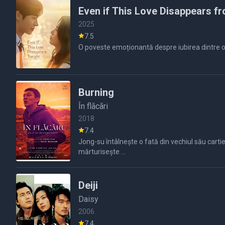
Even if This Love Disappears f
2025
7.5
O poveste emoționantă despre iubirea dintre o l
Burning
În flãcãri
2018
7.4
Jong-su întâlnește o fată din vechiul său cartier,
mărturisește ...
Deiji
Daisy
2006
7.4