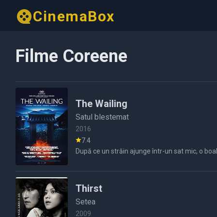
CinemaBox
Filme Coreene
The Wailing
Satul blestemat
2016
7.4
După ce un străin ajunge într-un sat mic, o boal
Thirst
Setea
2009