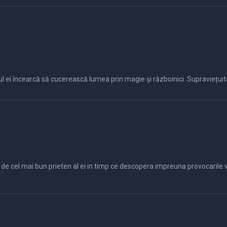
fiul ei încearcă să cucerească lumea prin magie și războinici. Supraviețuit
 cel mai bun prieten al ei in timp ce descopera impreuna provocarile vie