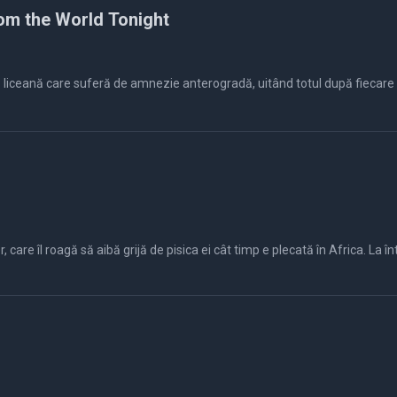
rom the World Tonight
iceană care suferă de amnezie anterogradă, uitând totul după fiecare somn
 care îl roagă să aibă grijă de pisica ei cât timp e plecată în Africa. La în