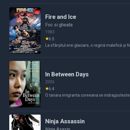
Fire and Ice
Foc si gheata
1983
6.5
La sfârșitul erei glaciare, o regină malefică și 
In Between Days
2006
6.4
O tanara imigranta coreeana se indragosteste de
Ninja Assassin
Ninja Asasin