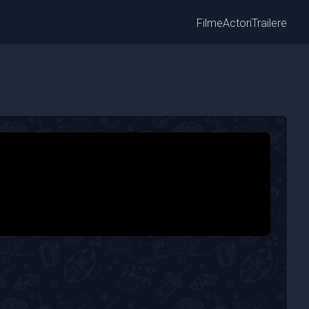
Filme
Actori
Trailere