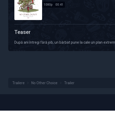
1080p
00:41
Calitate Video: HD 1080p
Durată: 00:41
Teaser
După ani întregi fără job, un bărbat pune la cale un plan extre
Trailere
No Other Choice
Trailer