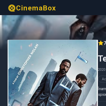
CinemaBox
7
T
2020
Ac
Înarm
spion