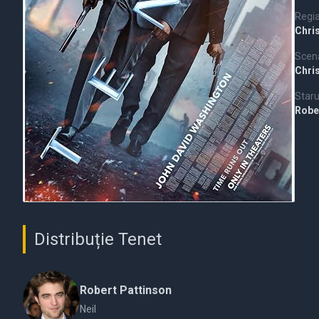
Regi
Chri
Scena
Chri
Staru
Robe
Distribuție Tenet
Robert Pattinson
Neil