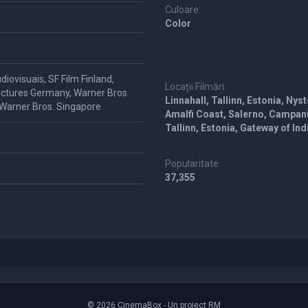
Culoare:
Color
ovisuais, SF Film Finland,
Locații Filmări:
ictures Germany, Warner Bros.
Linnahall, Tallinn, Estonia, Ny
, Warner Bros. Singapore
Amalfi Coast, Salerno, Campani
Tallinn, Estonia, Gateway of In
Popularitate:
37,355
© 2026 CinemaBox - Un proiect RM