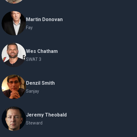
Martin Donovan
Fay
Wes Chatham
SWAT 3
Denzil Smith
Sanjay
Jeremy Theobald
Steward