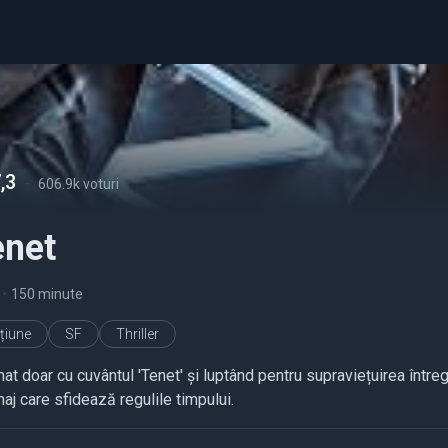
,3
-
606.9k voturi
enet
•
150 minute
țiune
SF
Thriller
at doar cu cuvântul 'Tenet' și luptând pentru supraviețuirea între
aj care sfidează regulile timpului.