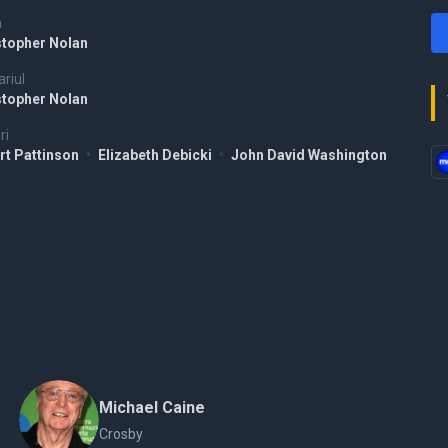
a
stopher Nolan
riul
stopher Nolan
ri
rt Pattinson
•
Elizabeth Debicki
•
John David Washington
Michael Caine
Crosby