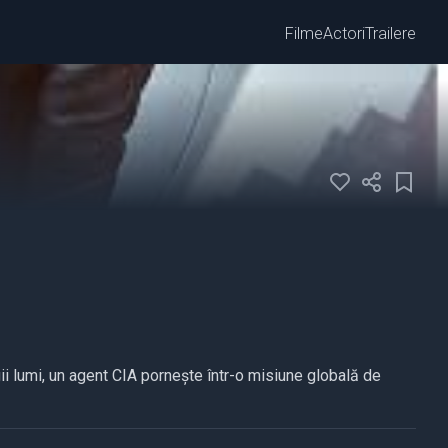
Filme
Actori
Trailere
gii lumi, un agent CIA pornește într-o misiune globală de