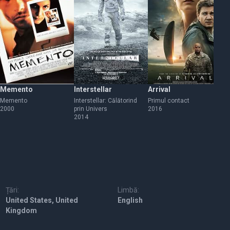
Memento
Interstellar
Arrival
Ba
Memento
Interstellar: Călătorind
Primul contact
Ba
2000
prin Univers
2016
20
2014
Țări:
Limbă:
United States, United
English
Kingdom