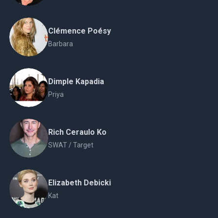
Clémence Poésy
Barbara
Dimple Kapadia
Priya
Rich Ceraulo Ko
SWAT / Target
Elizabeth Debicki
Kat