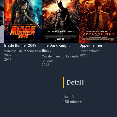
Blade Runner 2049
The Dark Knight
Oppenheimer
Rises
Vânătorul de recompense
Oppenheimer
2049
2023
Cavalerul negru: Legenda
2017
renaște
2012
Detalii
Durată:
150 minute