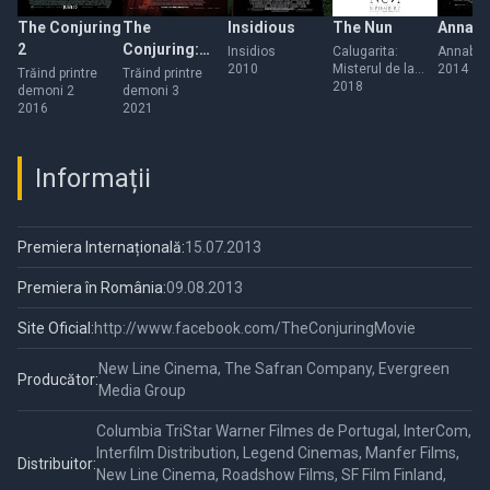
The Conjuring
The
Insidious
The Nun
Annabe
2
Conjuring:
Insidios
Calugarita:
Annabel
2010
Misterul de la
2014
The Devil
Trăind printre
Trăind printre
manastire
2018
demoni 2
demoni 3
Made Me Do It
2016
2021
Informații
Premiera Internațională:
15.07.2013
Premiera în România:
09.08.2013
Site Oficial:
http://www.facebook.com/TheConjuringMovie
New Line Cinema, The Safran Company, Evergreen
Producător:
Media Group
Columbia TriStar Warner Filmes de Portugal, InterCom,
Interfilm Distribution, Legend Cinemas, Manfer Films,
Distribuitor:
New Line Cinema, Roadshow Films, SF Film Finland,