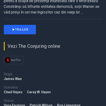
pentru a scăpa de prezenţa întunecată care îi terorizează.
Constrânşi să înfrunte entitatea demonică, soţii Warren se
văd prinşi în cel mai îngrozitor caz din viaţa lor ...
TRAILER
Vezi The Conjuring online
Netflix
Regia
James Wan
Scenariul
Chad Hayes
•
Carey W. Hayes
Staruri
Vera Farmiga
•
Patrick Wilson
•
Ron Livingston