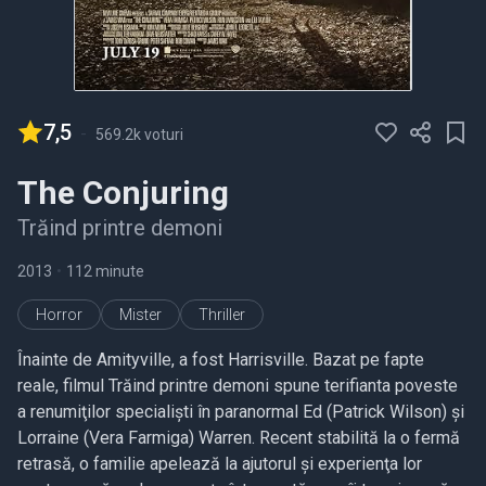
7,5
-
569.2k voturi
The Conjuring
Trăind printre demoni
2013
•
112 minute
Horror
Mister
Thriller
Înainte de Amityville, a fost Harrisville. Bazat pe fapte
reale, filmul Trăind printre demoni spune terifianta poveste
a renumiţilor specialişti în paranormal Ed (Patrick Wilson) şi
Lorraine (Vera Farmiga) Warren. Recent stabilită la o fermă
retrasă, o familie apelează la ajutorul şi experienţa lor