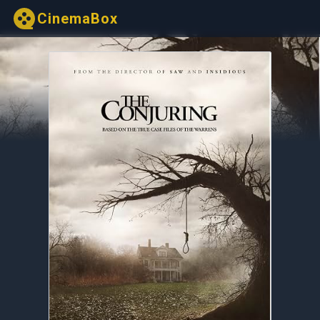
CinemaBox