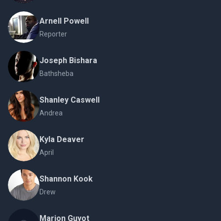
Arnell Powell
Reporter
Joseph Bishara
Bathsheba
Shanley Caswell
Andrea
Kyla Deaver
April
Shannon Kook
Drew
Marion Guyot