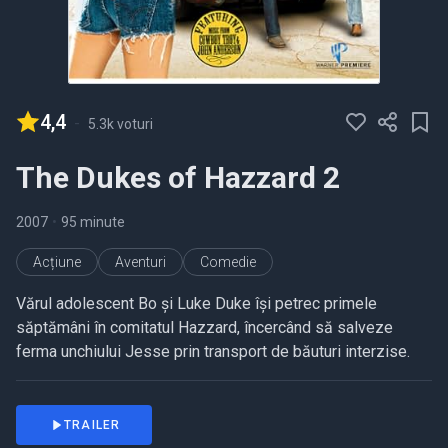
4,4
-
5.3k voturi
The Dukes of Hazzard 2
2007
•
95 minute
Acțiune
Aventuri
Comedie
Vărul adolescent Bo și Luke Duke își petrec primele
săptămâni în comitatul Hazzard, încercând să salveze
ferma unchiului Jesse prin transport de băuturi interzise.
TRAILER