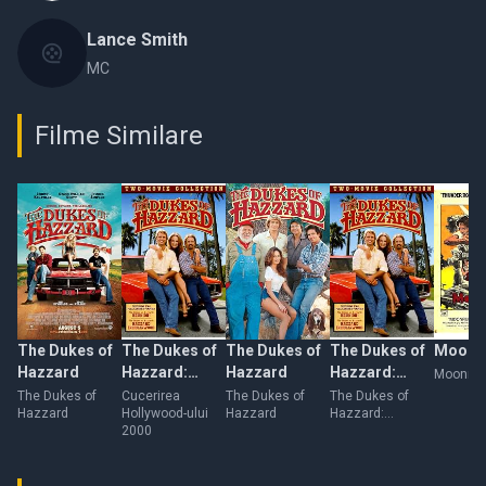
Lance Smith
MC
Filme Similare
The Dukes of
The Dukes of
The Dukes of
The Dukes of
Moonr
Hazzard
Hazzard:
Hazzard
Hazzard:
Moonrun
Hazzard in
Reunion!
The Dukes of
Cucerirea
The Dukes of
The Dukes of
Hazzard
Hollywood-ului
Hazzard
Hazzard:
Hollywood
2000
Reunion!