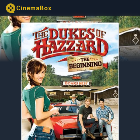
CinemaBox