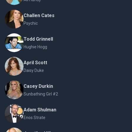
Challen Cates
Psychic
Todd Grinnell
Hughie Hogg
April Scott
Daisy Duke
Casey Durkin
Sunbathing Girl #2
Adam Shulman
Enos Strate