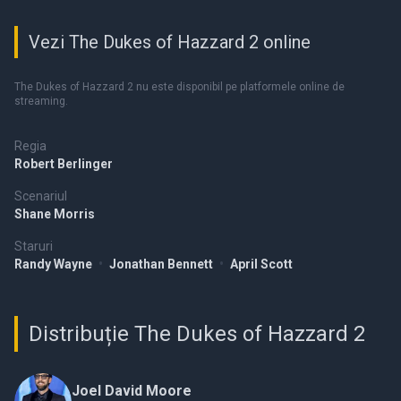
Vezi The Dukes of Hazzard 2 online
The Dukes of Hazzard 2 nu este disponibil pe platformele online de
streaming.
Regia
Robert Berlinger
Scenariul
Shane Morris
Staruri
Randy Wayne
•
Jonathan Bennett
•
April Scott
Distribuție The Dukes of Hazzard 2
Joel David Moore