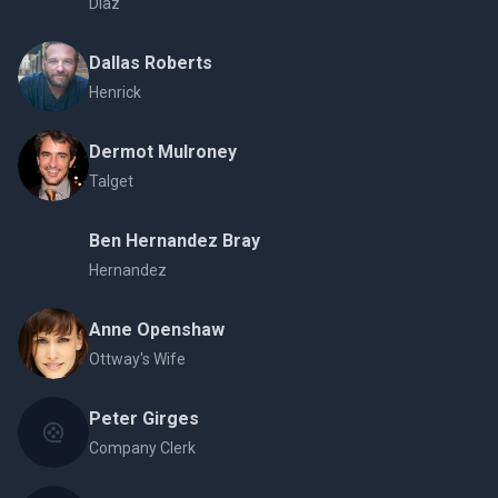
Diaz
Dallas Roberts
Henrick
Dermot Mulroney
Talget
Ben Hernandez Bray
Hernandez
Anne Openshaw
Ottway's Wife
Peter Girges
Company Clerk