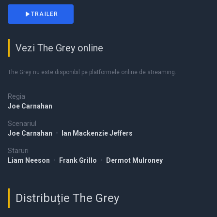
TRAILER
Vezi The Grey online
The Grey nu este disponibil pe platformele online de streaming.
Regia
Joe Carnahan
Scenariul
Joe Carnahan
•
Ian Mackenzie Jeffers
Staruri
Liam Neeson
•
Frank Grillo
•
Dermot Mulroney
Distribuție The Grey