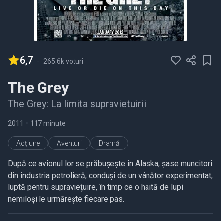
6,7
-
265.6k voturi
The Grey
The Grey: La limita supravietuirii
2011
•
117 minute
Acțiune
Aventuri
Dramă
După ce avionul lor se prăbușește în Alaska, șase muncitori
din industria petrolieră, conduși de un vânător experimentat,
luptă pentru supraviețuire, în timp ce o haită de lupi
nemiloși le urmărește fiecare pas.