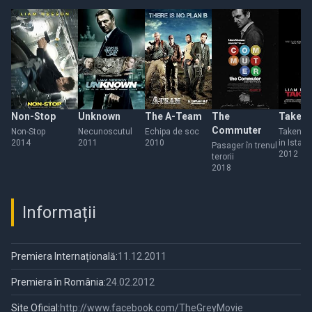
Non-Stop
Unknown
The A-Team
The
Taken 
Commuter
Non-Stop
Necunoscutul
Echipa de soc
Taken 2:
2014
2011
2010
in Istanb
Pasager în trenul
2012
terorii
2018
Informații
Premiera Internațională:
11.12.2011
Premiera în România:
24.02.2012
Site Oficial:
http://www.facebook.com/TheGreyMovie