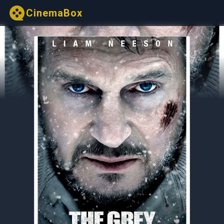
CinemaBox