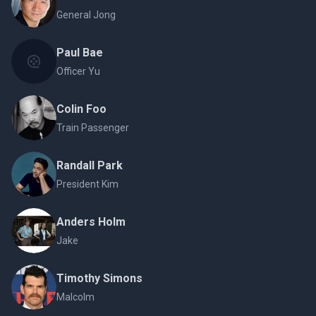
General Jong
Paul Bae
Officer Yu
Colin Foo
Train Passenger
Randall Park
President Kim
Anders Holm
Jake
Timothy Simons
Malcolm