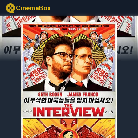
CinemaBox