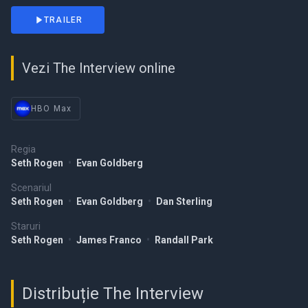
TRAILER
Vezi The Interview online
HBO Max
Regia
Seth Rogen
•
Evan Goldberg
Scenariul
Seth Rogen
•
Evan Goldberg
•
Dan Sterling
Staruri
Seth Rogen
•
James Franco
•
Randall Park
Distribuție The Interview