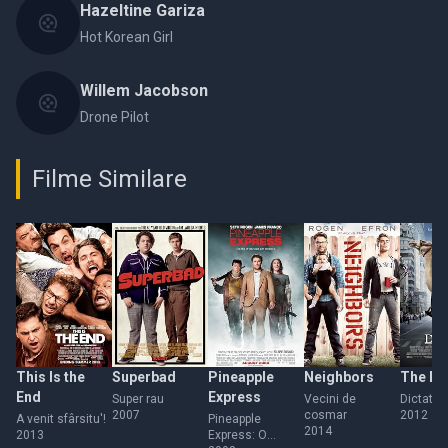
Hazeltine Gariza
Hot Korean Girl
Willem Jacobson
Drone Pilot
Filme Similare
This Is the
Superbad
Pineapple
Neighbors
The Di
End
Express
Super rau
Vecini de
Dictator
2007
cosmar
2012
A venit sfârsitu'!
Pineapple
2014
2013
Express: O