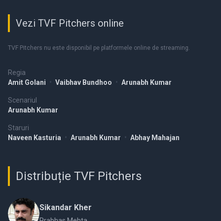
Vezi TVF Pitchers online
TVF Pitchers nu este disponibil pe platformele online de streaming.
Regia
Amit Golani
•
Vaibhav Bundhoo
•
Arunabh Kumar
Scenariul
Arunabh Kumar
Staruri
Naveen Kasturia
•
Arunabh Kumar
•
Abhay Mahajan
Distribuție TVF Pitchers
Sikandar Kher
Prabhas Mehta