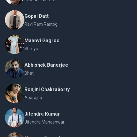
Gopal Datt
Ravi Ram Rastogi
Maanvi Gagroo
Shreya
Abhishek Banerjee
Bhati
Ronjini Chakraborty
Aparajita
Jitendra Kumar
Jitendra Maheshwari