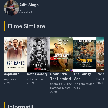
Aditi Singh
Apoorva
Filme Similare
Aspirants
Kota Factory
Scam 1992:
The Family
Pancha
The Harshad
Man
Aspirants
Kota Factory
Panchay
2021
2019
2020
Mehta Story
Scam 1992: The
The Family Man
Harshad Mehta
2019
Story
2020
Informații