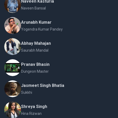
Naveen Kasturia
Naveen Bansal
Arunabh Kumar
Yogendra Kumar Pandey
Abhay Mahajan
Saurabh Mandal
Pranav Bhasin
Dungeon Master
Jasmeet Singh Bhatia
Sukkhi
Shreya Singh
Hina Rizwan