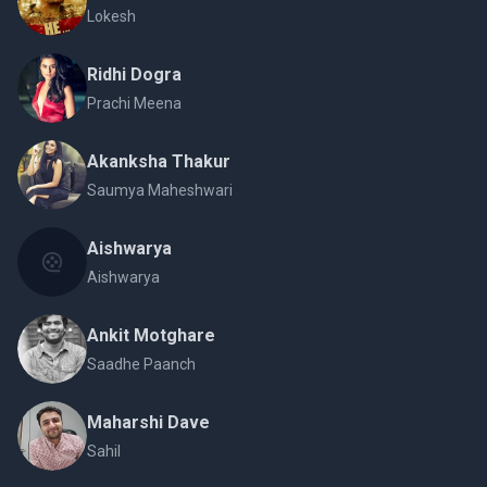
Lokesh
Ridhi Dogra
Prachi Meena
Akanksha Thakur
Saumya Maheshwari
Aishwarya
Aishwarya
Ankit Motghare
Saadhe Paanch
Maharshi Dave
Sahil