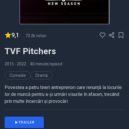
9,1
-
73.2k voturi
TVF Pitchers
2015
- 2022
•
40 minute/episod
Comedie
Dramă
Povestea a patru tineri antreprenori care renunță la locurile
lor de muncă pentru a-și urmări visurile în afaceri, trecând
prin multe încercări și provocări.
TRAILER