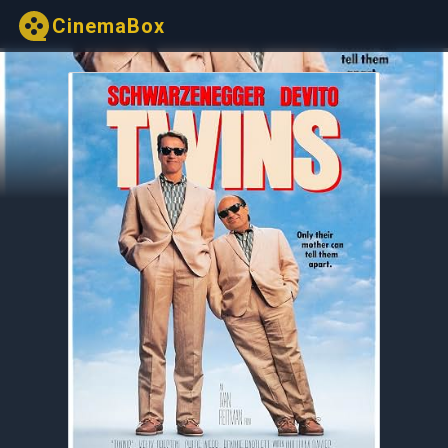
CinemaBox