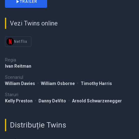
TRAILER
Vezi Twins online
Netflix
Regia
Ivan Reitman
Scenariul
William Davies
•
William Osborne
•
Timothy Harris
Staruri
Kelly Preston
•
Danny DeVito
•
Arnold Schwarzenegger
Distribuție Twins