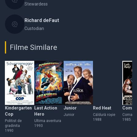
Stewardess
Richard deFaut
Custodian
Filme Similare
Kindergarten
Last Action
Junior
Red Heat
Comm
Cop
Hero
Junior
Căldură roşie
Comand
1988
1985
Politist de
Ultima aventura
gradinita
1993
1990