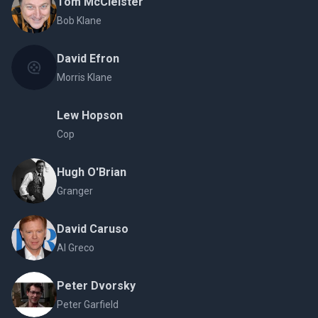
Tom McCleister
Bob Klane
David Efron
Morris Klane
Lew Hopson
Cop
Hugh O'Brian
Granger
David Caruso
Al Greco
Peter Dvorsky
Peter Garfield