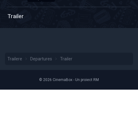
Calitate Video: HD 1080p
Durată: 01:36
Trailer
Trailere
Departures
Trailer
© 2026 CinemaBox - Un proiect RM