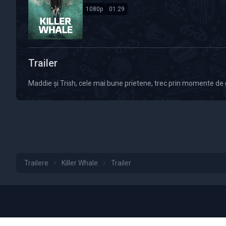
1080p
01:29
Calitate Video: HD 1080p
Durată: 01:29
Trailer
Maddie și Trish, cele mai bune prietene, trec prin momente de 
Trailere
Killer Whale
Trailer