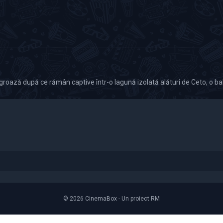
groază după ce rămân captive într-o lagună izolată alături de Ceto, o b
© 2026 CinemaBox - Un proiect RM