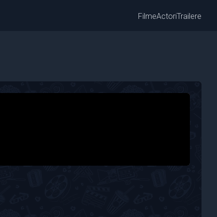
Filme
Actori
Trailere