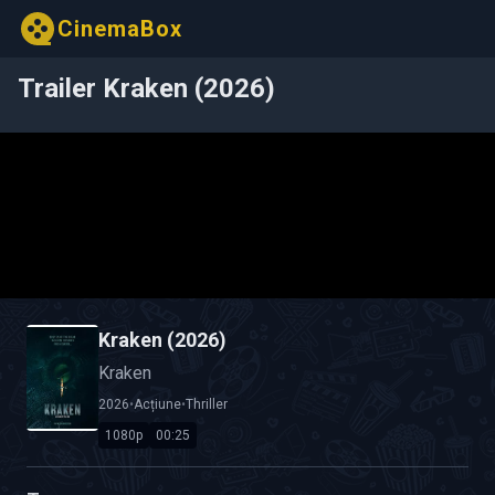
CinemaBox
Trailer Kraken (2026)
Kraken (2026)
Kraken
2026
•
Acțiune
•
Thriller
1080p
00:25
Calitate Video: HD 1080p
Durată: 00:25