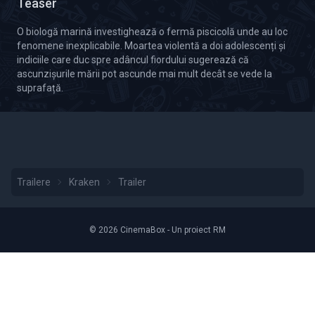
Teaser
O biologă marină investighează o fermă piscicolă unde au loc
fenomene inexplicabile. Moartea violentă a doi adolescenți și
indiciile care duc spre adâncul fiordului sugerează că
ascunzișurile mării pot ascunde mai mult decât se vede la
suprafață.
Trailere
Kraken
Trailer
© 2026 CinemaBox - Un proiect RM