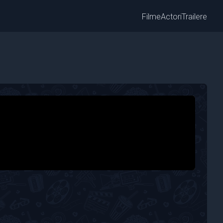
Filme
Actori
Trailere