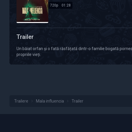
720p
01:28
Calitate Video: 720p
Durată: 01:28
Trailer
Un băiat orfan și o fată răsfățată dintr-o familie bogată pornesc
propriile vieți.
Trailere
Mala influencia
Trailer