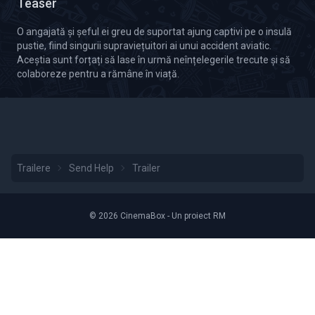
Teaser
O angajată și șeful ei greu de suportat ajung captivi pe o insulă
pustie, fiind singurii supraviețuitori ai unui accident aviatic.
Aceștia sunt forțați să lase în urmă neînțelegerile trecute și să
colaboreze pentru a rămâne în viață.
Trailere
Send Help
Trailer
© 2026 CinemaBox - Un proiect RM