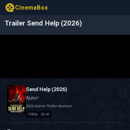
CinemaBox
Trailer Send Help (2026)
Send Help (2026)
Ajutor!
2026
•
Horror
•
Thriller
•
Aventuri
1080p
00:41
Calitate Video: HD 1080p
Durată: 00:41