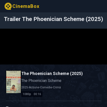
CinemaBox
Trailer The Phoenician Scheme (2025)
The Phoenician Scheme (2025)
The Phoenician Scheme
2025
•
Acțiune
•
Comedie
•
Crimă
1080p
00:16
Calitate Video: HD 1080p
Durată: 00:16