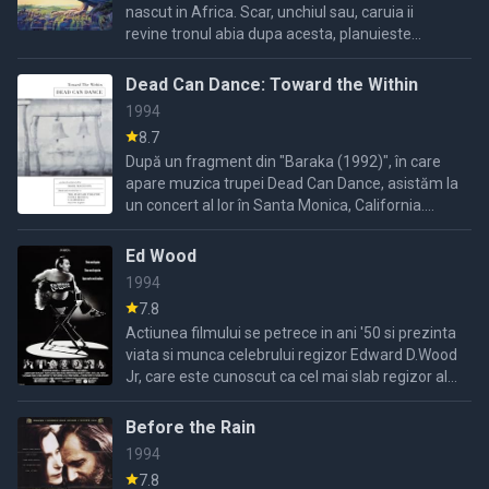
nascut in Africa. Scar, unchiul sau, caruia ii
revine tronul abia dupa acesta, planuieste
impreuna cu hienele sa-l omoare pe rege si pe
micul print, ...
Dead Can Dance: Toward the Within
1994
8.7
După un fragment din "Baraka (1992)", în care
apare muzica trupei Dead Can Dance, asistăm la
un concert al lor în Santa Monica, California.
Acesta este intercalat cu interviuri cu membrii
principali, ...
Ed Wood
1994
7.8
Actiunea filmului se petrece in ani '50 si prezinta
viata si munca celebrului regizor Edward D.Wood
Jr, care este cunoscut ca cel mai slab regizor al
tuturor timpurilor.Filmul ne prezinta aspecte ...
Before the Rain
1994
7.8