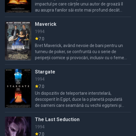
impactul pe care cărțile unui autor de groază îl
au asupra fanilor săi este mai profund decât
inspirațional.
Maverick
1994
7.0
Bret Maverick, având nevoie de bani pentru un
turneu de poker, se confruntă cu o serie de
peripeții comice și provocări, inclusiv cu o femeie
hoț fermecătoare.
Stargate
1994
7.0
Un dispozitiv de teleportare interstelară,
descoperit în Egipt, duce la o planetă populată
de oameni care seamănă cu vechii egipteni și
care îl venerează pe zeul Ra.
The Last Seduction
1994
7.0