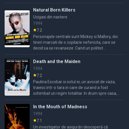
Natural Born Killers
Ucigasi din nastere
1994
7.2
Personajele centrale sunt Mickey si Mallory, doi
tineri marcati de o copilarie nefericita, care se
decid sa se revanseze. Cand un politist
inversunat ii captureaza, ei au la activ nu mai
putin de 52 ...
Death and the Maiden
1994
7.2
Paulina Escobar si sotul ei, un avocat de vaza,
traiesc intr-o tara in care de curand a fost
schimbat un regim totalitar. In drum spre casa,
intr-o seara ploioasa, sotul Paulinei soseste
insotit de un ...
In the Mouth of Madness
1994
7.1
Un investigator de asigurări descoperă că