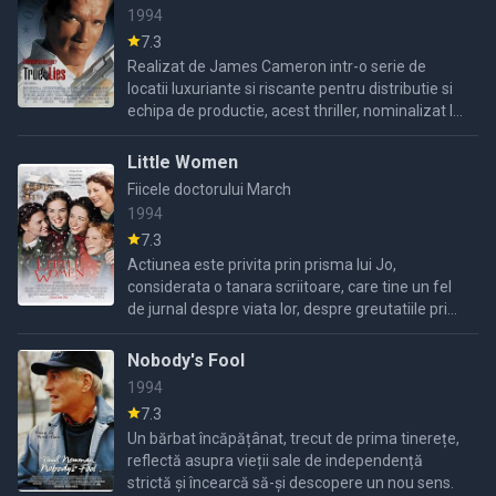
1994
7.3
Realizat de James Cameron intr-o serie de
locatii luxuriante si riscante pentru distributie si
echipa de productie, acest thriller, nominalizat la
Oscar in anul 1995, pentru cele mai bune efecte
...
Little Women
Fiicele doctorului March
1994
7.3
Actiunea este privita prin prisma lui Jo,
considerata o tanara scriitoare, care tine un fel
de jurnal despre viata lor, despre greutatiile prin
care sunt nevoite sa treaca zi de zi....
Nobody's Fool
1994
7.3
Un bărbat încăpățânat, trecut de prima tinerețe,
reflectă asupra vieții sale de independență
strictă și încearcă să-și descopere un nou sens.