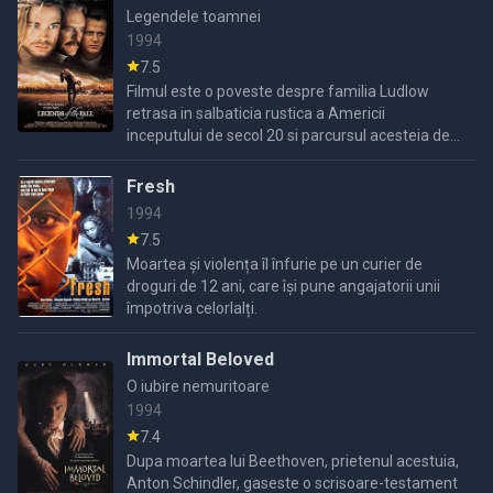
Legendele toamnei
1994
7.5
Filmul este o poveste despre familia Ludlow
retrasa in salbaticia rustica a Americii
inceputului de secol 20 si parcursul acesteia de-
alungul a citorva generatii. Primul razboi
mondial ravaseste ...
Fresh
1994
7.5
Moartea și violența îl înfurie pe un curier de
droguri de 12 ani, care își pune angajatorii unii
împotriva celorlalți.
Immortal Beloved
O iubire nemuritoare
1994
7.4
Dupa moartea lui Beethoven, prietenul acestuia,
Anton Schindler, gaseste o scrisoare-testament