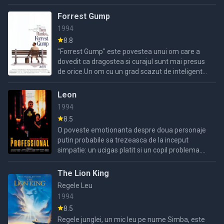
de droguri, a unui boxer ce este somat sa ...
Forrest Gump
1994
8.8
"Forrest Gump" este povestea unui om care a
dovedit ca dragostea si curajul sunt mai presus
de orice.Un om cu un grad scazut de inteligenta
care incearca sa si invinga handicapul, se
casatoreste cu ...
Leon
1994
8.5
O poveste emotionanta despre doua personaje
putin probabile sa trezeasca de la inceput
simpatie: un ucigas platit si un copil problema.
Iata insa ca, multumita regizorului Luc Beson,
dar si a ...
The Lion King
Regele Leu
1994
8.5
Regele junglei, un mic leu pe nume Simba, este