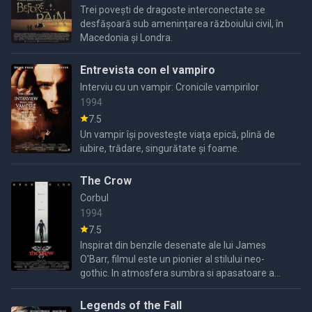
Trei povești de dragoste interconectate se
desfășoară sub amenințarea războiului civil, în
Macedonia și Londra.
Entrevista con el vampiro
Interviu cu un vampir: Cronicile vampirilor
1994
7.5
Un vampir își povestește viața epică, plină de
iubire, trădare, singurătate și foame.
The Crow
Corbul
1994
7.5
Inspirat din benzile desenate ale lui James
O'Barr, filmul este un pionier al stilului neo-
gothic. In atmosfera sumbra si apasatoare a
unui oras decadent unde organizatiile criminale
stapanesc noapte, ...
Legends of the Fall