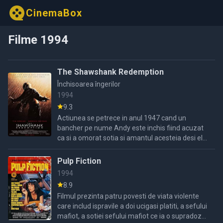
CinemaBox
Filme 1994
The Shawshank Redemption
Închisoarea îngerilor
1994
9.3
Actiunea se petrece in anul 1947 cand un
bancher pe nume Andy este inchis fiind acuzat
ca si a omorat sotia si amantul acesteia desi el
declarase ca nu este vinovat.In inchisoare il
intalneste pe Red ...
Pulp Fiction
1994
8.9
Filmul prezinta patru povesti de viata violente
care includ ispravile a doi ucigasi platiti, a sefului
mafiot, a sotiei sefului mafiot ce ia o supradoza