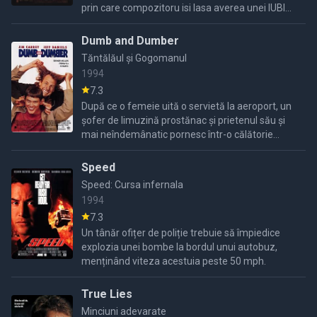
prin care compozitoru isi lasa averea unei IUBIRI
NEMURITOARE...
Dumb and Dumber
Tăntălăul și Gogomanul
1994
7.3
După ce o femeie uită o servietă la aeroport, un
șofer de limuzină prostănac și prietenul său și
mai neîndemânatic pornesc într-o călătorie
amuzantă prin țară pentru a o returna în Aspen.
Speed
Speed: Cursa infernala
1994
7.3
Un tânăr ofițer de poliție trebuie să împiedice
explozia unei bombe la bordul unui autobuz,
menținând viteza acestuia peste 50 mph.
True Lies
Minciuni adevarate