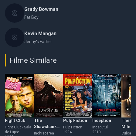
Grady Bowman
Fat Boy
Kevin Mangan
Jenny's Father
Filme Similare
Fight Club
The
Pulp Fiction
Inception
The Gr
Shawshank
Mile
Fight Club - Sala
Pulp Fiction
Începutul
de Lupte
1994
2010
Redemption
Închisoarea
Culoarul 