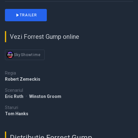
TRAILER
Vezi Forrest Gump online
SkyShowtime
Regia
Robert Zemeckis
Scenariul
Eric Roth
•
Winston Groom
Staruri
Tom Hanks
Distribuție Forrest Gump