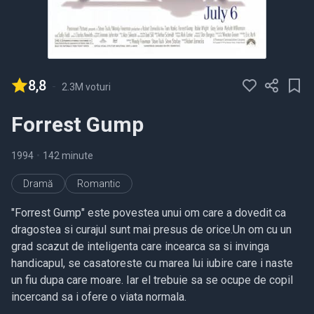
8,8
-
2.3M voturi
Forrest Gump
1994
•
142 minute
Dramă
Romantic
"Forrest Gump" este povestea unui om care a dovedit ca
dragostea si curajul sunt mai presus de orice.Un om cu un
grad scazut de inteligenta care incearca sa si invinga
handicapul, se casatoreste cu marea lui iubire care i naste
un fiu dupa care moare. Iar el trebuie sa se ocupe de copil
incercand sa i ofere o viata normala.