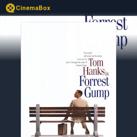
CinemaBox