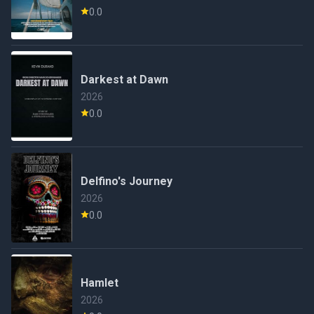
0.0
Darkest at Dawn
2026
0.0
Delfino's Journey
2026
0.0
Hamlet
2026