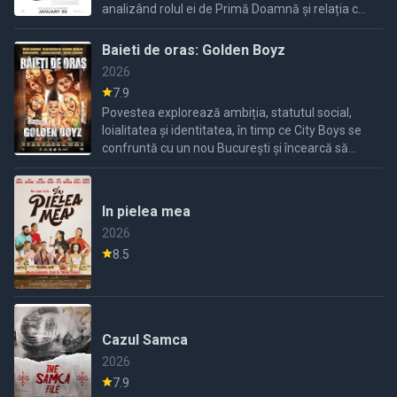
analizând rolul ei de Primă Doamnă și relația cu
președintele.
Baieti de oras: Golden Boyz
2026
7.9
Povestea explorează ambiția, statutul social,
loialitatea și identitatea, în timp ce City Boys se
confruntă cu un nou București și încearcă să
redefinească adevăratul sens al succesului.
In pielea mea
2026
8.5
Cazul Samca
2026
7.9