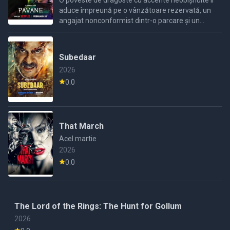
O poveste de dragoste cu accente neobișnuite îi
aduce împreună pe o vânzătoare rezervată, un
angajat nonconformist dintr-o parcare și un
tânăr îndrăgostit, formând o conexiune aparte.
Subedaar
2026
0.0
That March
Acel martie
2026
0.0
The Lord of the Rings: The Hunt for Gollum
2026