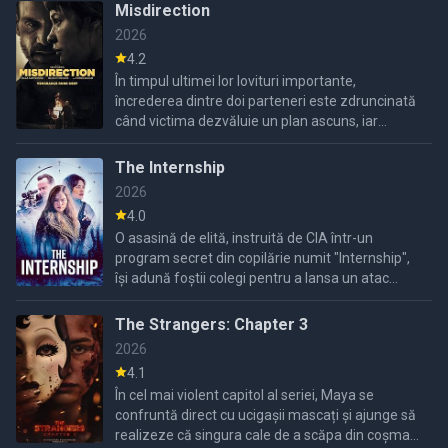
mortale, în ...
Misdirection
2026
4.2
În timpul ultimei lor lovituri importante,
încrederea dintre doi parteneri este zdruncinată
când victima dezvăluie un plan ascuns, iar
situația scapă de sub control și se transformă
într-o crimă.
The Internship
2026
4.0
O asasină de elită, instruită de CIA într-un
program secret din copilărie numit "Internship",
își adună foștii colegi pentru a lansa un atac
brutal împotriva organizației care i-a creat. În
replică, ...
The Strangers: Chapter 3
2026
4.1
În cel mai violent capitol al seriei, Maya se
confruntă direct cu ucigașii mascați și ajunge să
realizeze că singura cale de a scăpa din coșmar