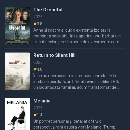
este să pătrundă mai adânc în el.
The Dreadful
2026
3.8
Anne și soacra ei duc o existență izolată la
marginea societății, însă apariția unui bărbat din
trecut declanșează o serie de evenimente care îi
schimbă radical viața.
Return to Silent Hill
2026
4.0
În urma unei scrisori misterioase primite de la
iubita sa pierdută, un bărbat revine în Silent Hill,
un loc altădată familiar, acum transformat de
forțe obscure.
Melania
2026
1.4
Un portret personal și detaliat oferă o
perspectivă rară asupra vieții Melaniei Trump,