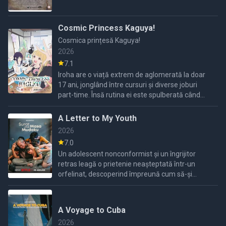
Cosmic Princess Kaguya!
Cosmica prințesă Kaguya!
2026
7.1
Iroha are o viață extrem de aglomerată la doar
17 ani, jonglând între cursuri și diverse joburi
part-time. Însă rutina ei este spulberată când
Kaguya, o fată misterioasă venită de pe Lună,
ajunge pe ...
A Letter to My Youth
2026
7.0
Un adolescent nonconformist și un îngrijitor
retras leagă o prietenie neașteptată într-un
orfelinat, descoperind împreună cum să-și
vindece rănile trecutului și să-și găsească
propriul drum spre
A Voyage to Cuba
2026