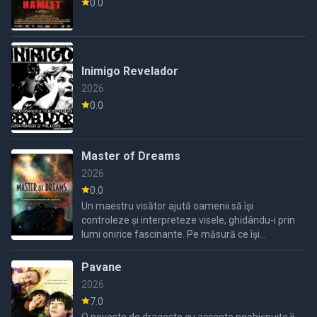
0.0
Inimigo Revelador
2026
0.0
Master of Dreams
2026
0.0
Un maestru visător ajută oamenii să își
controleze și interpreteze visele, ghidându-i prin
lumi onirice fascinante. Pe măsură ce își
aprofundează puterile, el descoperă că granița
dintre realitate și ...
Pavane
2026
7.0