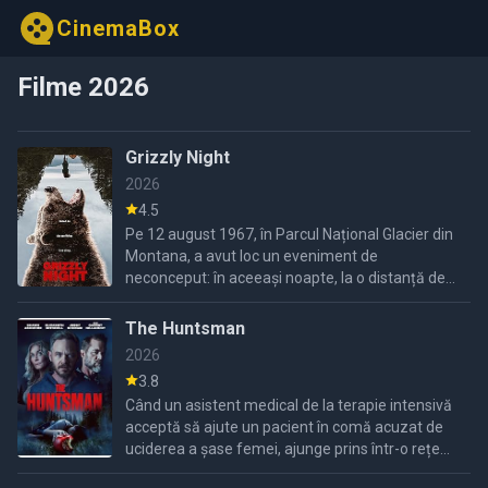
CinemaBox
Filme 2026
Grizzly Night
2026
4.5
Pe 12 august 1967, în Parcul Național Glacier din
Montana, a avut loc un eveniment de
neconceput: în aceeași noapte, la o distanță de
doar câțiva kilometri, s-au produs două atacuri
fatale de urs
The Huntsman
2026
3.8
Când un asistent medical de la terapie intensivă
acceptă să ajute un pacient în comă acuzat de
uciderea a șase femei, ajunge prins într-o rețea
întunecată de minciuni, obsesii și secrete