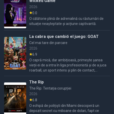
Wicked Game
2026
0.0
O călătorie plină de adrenalină cu răsturnări de
situație neașteptate și acțiune captivantă.
La cabra que cambió el juego: GOAT
Cel mai tare din parcare
2026
6.9
O capră mică, dar ambițioasă, primește șansa
vieții ei de a intra în liga profesionistă și de a juca
roarball, un sport intens și plin de contact,
dominat de cele mai rapide și puternice animale.
The Rip
The Rip: Tentația corupției
2026
6.8
O echipă de polițiști din Miami descoperă un
depozit secret cu milioane de dolari, fapt ce