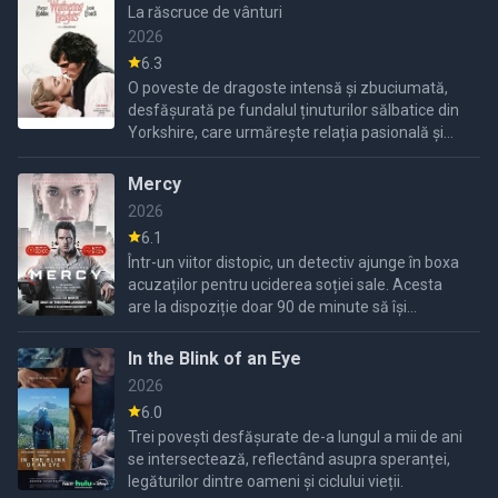
La răscruce de vânturi
2026
6.3
O poveste de dragoste intensă și zbuciumată,
desfășurată pe fundalul ținuturilor sălbatice din
Yorkshire, care urmărește relația pasională și
autodistructivă dintre Heathcliff și Catherine
Earnshaw.
Mercy
2026
6.1
Într-un viitor distopic, un detectiv ajunge în boxa
acuzaților pentru uciderea soției sale. Acesta
are la dispoziție doar 90 de minute să își
demonstreze nevinovăția în fața unui judecător
dotat cu ...
In the Blink of an Eye
2026
6.0
Trei povești desfășurate de-a lungul a mii de ani
se intersectează, reflectând asupra speranței,
legăturilor dintre oameni și ciclului vieții.