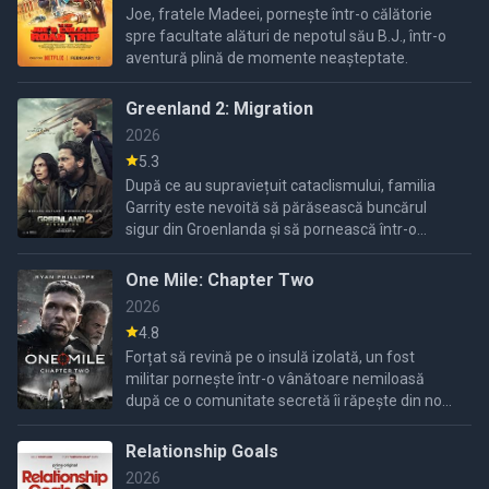
Joe, fratele Madeei, pornește într-o călătorie
spre facultate alături de nepotul său B.J., într-o
aventură plină de momente neașteptate.
Greenland 2: Migration
2026
5.3
După ce au supraviețuit cataclismului, familia
Garrity este nevoită să părăsească buncărul
sigur din Groenlanda și să pornească într-o
expediție periculoasă prin pustiul înghețat al
Europei, în ...
One Mile: Chapter Two
2026
4.8
Forțat să revină pe o insulă izolată, un fost
militar pornește într-o vânătoare nemiloasă
după ce o comunitate secretă îi răpește din nou
fiica, pregătită pentru fiecare mișcare a lui.
Relationship Goals
2026