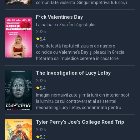
comunitate violentă. Singur împotriva tuturor, își
folosește abilitățile pentru a o găsi și a o salva.
F*ck Valentines Day
La naiba cu Ziua Îndrăgostiților
2026
5.4
Gina detestă faptul că ziua ei de naștere
coincide cu Valentine’s Day și pleacă în Grecia
hotărâtă să împiedice cererea în căsătorie
pregătită de iubitul ei. Alături de Johnny și sora
lui, Mickey, ...
The Investigation of Lucy Letby
2026
5.4
Imagini nemaivăzute și mărturii din interior scot
la lumină cazul controversat al asistentei
neonatolog Lucy Letby, condamnată pentru
moartea mai multor nou-născuți.
Tyler Perry's Joe's College Road Trip
2026
5.3