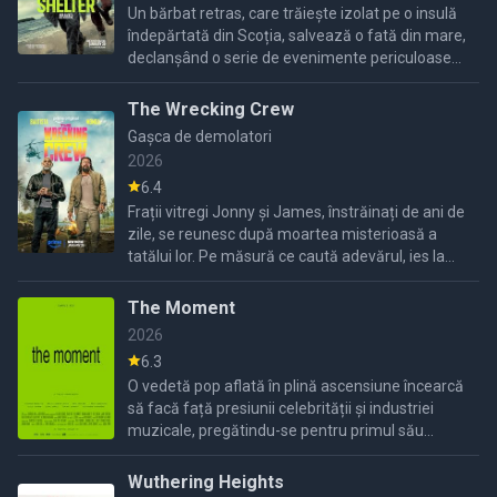
Un bărbat retras, care trăiește izolat pe o insulă
îndepărtată din Scoția, salvează o fată din mare,
declanșând o serie de evenimente periculoase
ce duc la un atac asupra casei sale și îl forțează
să ...
The Wrecking Crew
Gașca de demolatori
2026
6.4
Frații vitregi Jonny și James, înstrăinați de ani de
zile, se reunesc după moartea misterioasă a
tatălui lor. Pe măsură ce caută adevărul, ies la
iveală secrete bine ascunse și o conspirație care
...
The Moment
2026
6.3
O vedetă pop aflată în plină ascensiune încearcă
să facă față presiunii celebrității și industriei
muzicale, pregătindu-se pentru primul său
turneu major pe marile scene.
Wuthering Heights