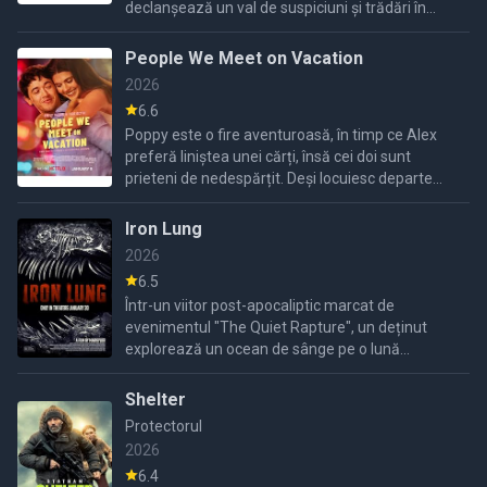
declanșează un val de suspiciuni și trădări în
momentul în care vestea capturii ajunge la
urechile cui nu
People We Meet on Vacation
2026
6.6
Poppy este o fire aventuroasă, în timp ce Alex
preferă liniștea unei cărți, însă cei doi sunt
prieteni de nedespărțit. Deși locuiesc departe
unul de celălalt, aceștia respectă tradiția de a
petrece o ...
Iron Lung
2026
6.5
Într-un viitor post-apocaliptic marcat de
evenimentul "The Quiet Rapture", un deținut
explorează un ocean de sânge pe o lună
dezolantă. La bordul submarinului „Iron Lung”,
acesta caută indicii despre ...
Shelter
Protectorul
2026
6.4