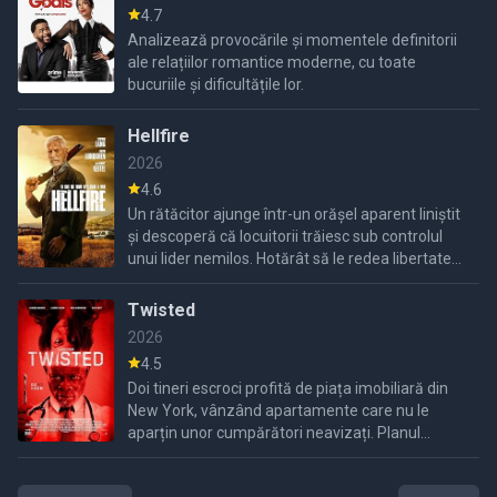
4.7
Analizează provocările și momentele definitorii
ale relațiilor romantice moderne, cu toate
bucuriile și dificultățile lor.
Hellfire
2026
4.6
Un rătăcitor ajunge într-un orășel aparent liniștit
și descoperă că locuitorii trăiesc sub controlul
unui lider nemilos. Hotărât să le redea libertatea,
încearcă să-i elibereze din această dominație.
Twisted
2026
4.5
Doi tineri escroci profită de piața imobiliară din
New York, vânzând apartamente care nu le
aparțin unor cumpărători neavizați. Planul
funcționează până când dau peste proprietarul
unui apartament cu ...