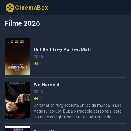
CinemaBox
Filme 2026
Untitled Trey Parker/Matt
Stone/Kendrick Lamar Project
2026
0.0
We Harvest
2026
0.0
Un tânăr chirurg acceptă un loc de muncă în Las
Vegasul corupt. După o tragedie personală, este
ispitit de colegi să se alăture unei rețele de
recoltare de organe criminale, crezând că lupta
este ...