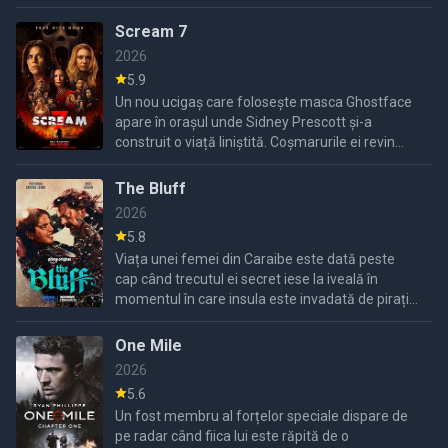
Scream 7
2026
5.9
Un nou ucigaș care folosește masca Ghostface
apare în orașul unde Sidney Prescott și-a
construit o viață liniștită. Coșmarurile ei revin
când propria fiică devine următoarea țintă a
criminalului.
The Bluff
2026
5.8
Viața unei femei din Caraibe este dată peste
cap când trecutul ei secret iese la iveală în
momentul în care insula este invadată de pirați
nemiloși.
One Mile
2026
5.6
Un fost membru al forțelor speciale dispare de
pe radar când fiica lui este răpită de o