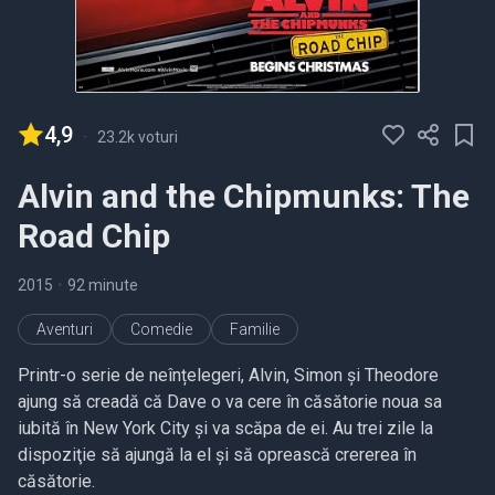
4,9
-
23.2k voturi
Alvin and the Chipmunks: The
Road Chip
2015
•
92 minute
Aventuri
Comedie
Familie
Printr-o serie de neînțelegeri, Alvin, Simon și Theodore
ajung să creadă că Dave o va cere în căsătorie noua sa
iubită în New York City și va scăpa de ei. Au trei zile la
dispoziţie să ajungă la el și să oprească crererea în
căsătorie.