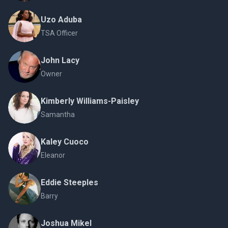
Uzo Aduba
TSA Officer
John Lacy
Owner
Kimberly Williams-Paisley
Samantha
Kaley Cuoco
Eleanor
Eddie Steeples
Barry
Joshua Mikel