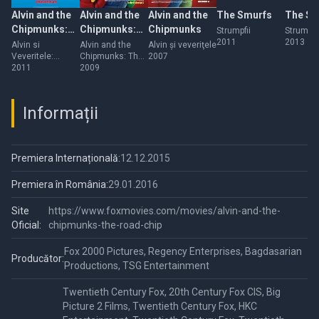
Alvin and the
Alvin and the
Alvin and the
The Smurfs
The Sm
Chipmunks:
Chipmunks:
Chipmunks
Strumpfii
Strumpfii
2011
2013
Chipwrecked
The
Alvin si
Alvin and the
Alvin şi veveriţele
Veveritele:
Chipmunks: The
2007
Squeakquel
Naufragiati
2011
Squeakquel
2009
Informații
Premiera Internațională:
12.12.2015
Premiera în România:
29.01.2016
Site
https://www.foxmovies.com/movies/alvin-and-the-
Oficial:
chipmunks-the-road-chip
Fox 2000 Pictures, Regency Enterprises, Bagdasarian
Producător:
Productions, TSG Entertainment
Twentieth Century Fox, 20th Century Fox CIS, Big
Picture 2 Films, Twentieth Century Fox, HKC