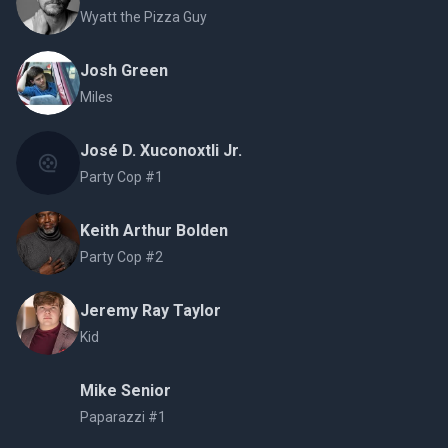
Wyatt the Pizza Guy
Josh Green
Miles
José D. Xuconoxtli Jr.
Party Cop #1
Keith Arthur Bolden
Party Cop #2
Jeremy Ray Taylor
Kid
Mike Senior
Paparazzi #1