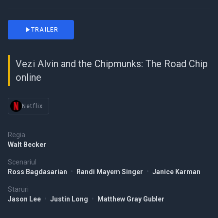
TRAILER
Vezi Alvin and the Chipmunks: The Road Chip
online
Netflix
Regia
Walt Becker
Scenariul
Ross Bagdasarian
•
Randi Mayem Singer
•
Janice Karman
Staruri
Jason Lee
•
Justin Long
•
Matthew Gray Gubler