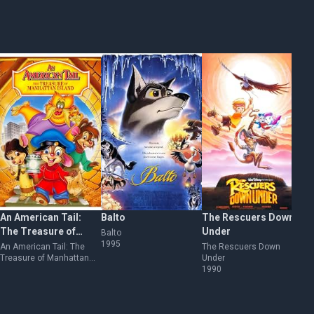
An American Tail:
Balto
The Rescuers Down
An
The Treasure of
Under
Th
Balto
1995
Manhattan Island
Ni
An American Tail: The
The Rescuers Down
An
Treasure of Manhattan
Under
My
Island
1990
Mo