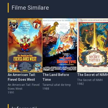
Filme Similare
An American Tail:
The Land Before
The Secret of NIM
Fievel Goes West
Time
The Secret of NIMH
1982
An American Tail: Fievel
Taramul uitat de timp
Goes West
1988
1991