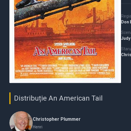
Regi
Don 
Scena
Judy
Staru
Chri
Distribuție An American Tail
Christopher Plummer
Henri