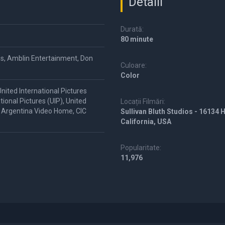
Detalii
Durată:
80 minute
ios, Amblin Entertainment, Don
Culoare:
Color
United International Pictures
tional Pictures (UIP), United
Locații Filmări:
, Argentina Video Home, CIC
Sullivan Bluth Studios - 16134 H
California, USA
Popularitate:
11,976