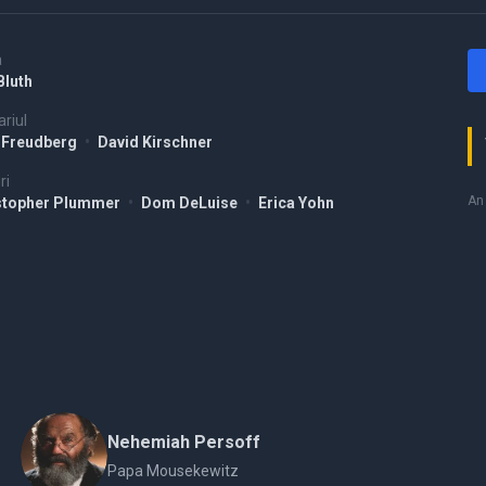
a
Bluth
riul
 Freudberg
•
David Kirschner
ri
An 
stopher Plummer
•
Dom DeLuise
•
Erica Yohn
Nehemiah Persoff
Papa Mousekewitz