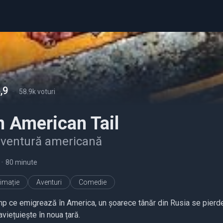
,9
-
58.9k voturi
n American Tail
aventură americană
•
80 minute
imație
Aventuri
Comedie
imp ce emigrează în America, un șoarece tânăr din Rusia se pierde
viețuiește în noua țară.