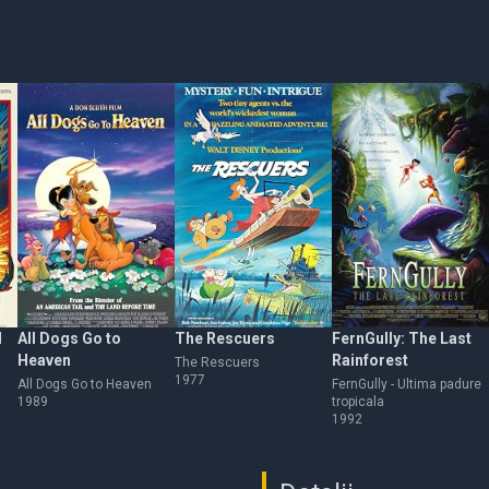
H
All Dogs Go to
The Rescuers
FernGully: The Last
Heaven
Rainforest
The Rescuers
1977
All Dogs Go to Heaven
FernGully - Ultima padure
1989
tropicala
1992