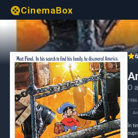
CinemaBox
6
A
O 
1986
An
În t
supra