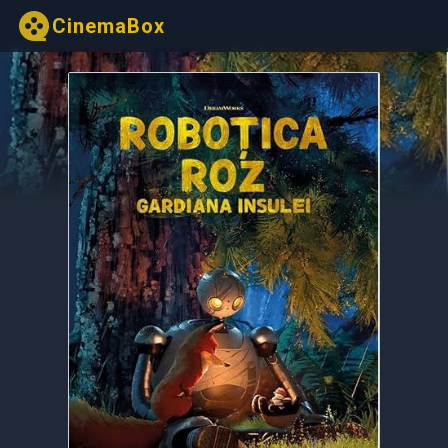
CinemaBox