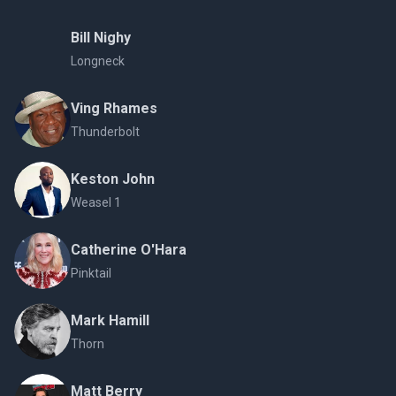
Bill Nighy
Longneck
Ving Rhames
Thunderbolt
Keston John
Weasel 1
Catherine O'Hara
Pinktail
Mark Hamill
Thorn
Matt Berry