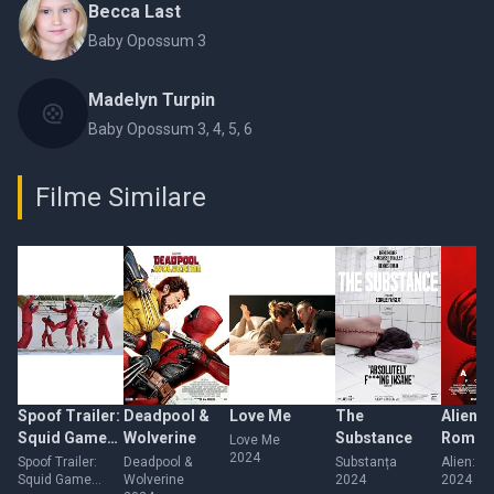
Becca Last
Baby Opossum 3
Madelyn Turpin
Baby Opossum 3, 4, 5, 6
Filme Similare
Spoof Trailer:
Deadpool &
Love Me
The
Alien:
Squid Game
Wolverine
Substance
Romul
Love Me
2024
Season 2
Spoof Trailer:
Deadpool &
Substanța
Alien: R
Squid Game
Wolverine
2024
2024