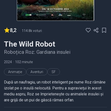
8,2
-
114.8k voturi
The Wild Robot
Roboțica Roz: Gardiana insulei
2024
•
102 minute
Animație
Aventuri
SF
După un naufragiu, un robot inteligent pe nume Roz rămâne
izolat pe o insulă nelocuită. Pentru a supraviețui în acest
mediu aspru, Roz se împrietenește cu animalele insulei și
are grijă de un pui de gâscă rămas orfan.