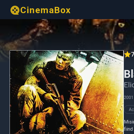
CinemaBox
7
B
Eli
2001
Ac
Misi
fiind