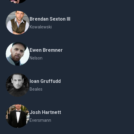
Brendan Sexton III
Kowalewski
Ewen Bremner
Nelson
Ioan Gruffudd
Beales
Josh Hartnett
Eversmann