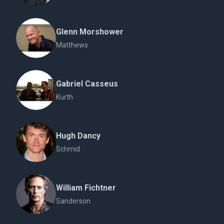
Glenn Morshower
Matthews
Gabriel Casseus
Kurth
Hugh Dancy
Schmid
William Fichtner
Sanderson