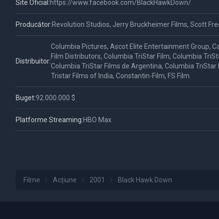
Site Oficial:
https://www.facebook.com/BlackHawkDown/
Producător:
Revolution Studios, Jerry Bruckheimer Films, Scott Fr
Columbia Pictures, Ascot Elite Entertainment Group, C
Film Distributors, Columbia TriStar Film, Columbia TriSt
Distribuitor:
Columbia TriStar Films de Argentina, Columbia TriStar
Tristar Films of India, Constantin-Film, FS Film
Buget:
92.000.000 $
Platforme Streaming:
HBO Max
Filme
Acțiune
2001
Black Hawk Down