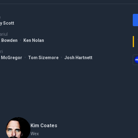
a
y Scott
riul
k Bowden
•
Ken Nolan
ri
 McGregor
•
Tom Sizemore
•
Josh Hartnett
Kim Coates
Wex