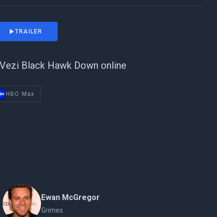
TRAILER
Vezi Black Hawk Down online
HBO Max
Ewan McGregor
Grimes