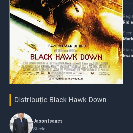
Regi
Ridle
Scena
Mar
Staru
Ewan
Distribuție Black Hawk Down
Jason Isaacs
Steele