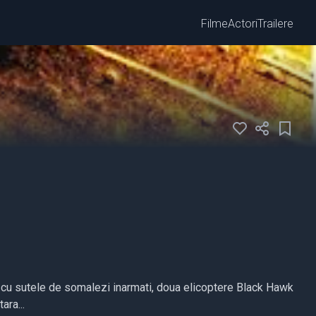
Filme
Actori
Trailere
ta cu sutele de somalezi inarmati, doua elicoptere Black Hawk
ara...