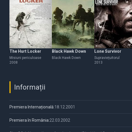
The Hurt Locker
Black Hawk Down
Lone Survivor
Misiuni periculoase
Black Hawk Down
Supraviețuitorul
2008
2013
Informații
Premiera Internațională:
18.12.2001
Premiera în România:
22.03.2002