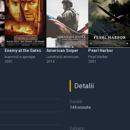
Enemy at the Gates
American Sniper
Pearl Harbor
Inamicul e aproape
Lunetistul american
Pearl Harbor
2001
2014
2001
Detalii
Durată:
144 minute
Culoare: