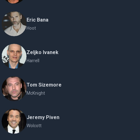
Eric Bana
Hoot
Zeljko Ivanek
Harrell
Tom Sizemore
McKnight
Jeremy Piven
Wolcott