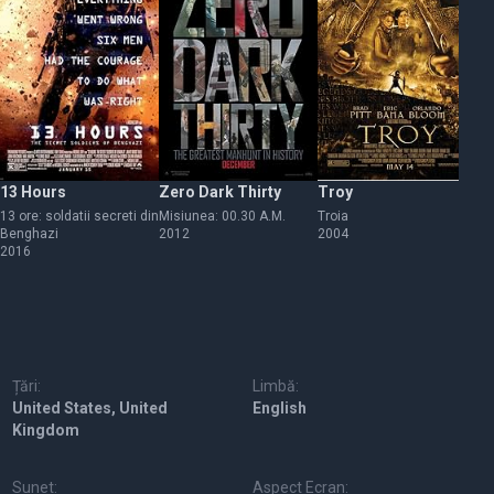
13 Hours
Zero Dark Thirty
Troy
Fu
13 ore: soldatii secreti din
Misiunea: 00.30 A.M.
Troia
Fu
Benghazi
2012
2004
20
2016
Țări:
Limbă:
United States, United
English
Kingdom
Sunet:
Aspect Ecran: