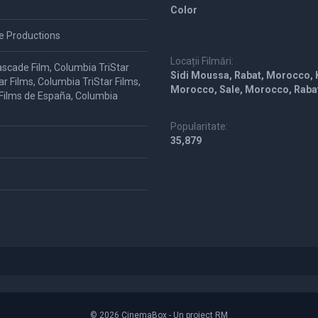
Color
ee Productions
Locații Filmări:
ascade Film, Columbia TriStar
Sidi Moussa, Rabat, Morocco, 
ar Films, Columbia TriStar Films,
Morocco, Sale, Morocco, Raba
 Films de España, Columbia
Popularitate:
35,879
© 2026 CinemaBox - Un proiect RM