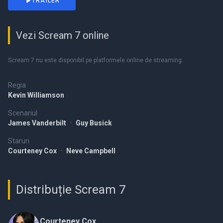
TRAILER
Vezi Scream 7 online
Scream 7 nu este disponibil pe platformele online de streaming.
Regia
Kevin Williamson
Scenariul
James Vanderbilt
•
Guy Busick
Staruri
Courteney Cox
•
Neve Campbell
Distribuție Scream 7
Courteney Cox