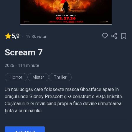
5,9
-
19.3k voturi
Scream 7
2026
•
114 minute
Horror
Mister
Thriller
Un nou ucigaș care folosește masca Ghostface apare în
orașul unde Sidney Prescott și-a construit o viață liniștită.
Coșmarurile ei revin când propria fiică devine următoarea
țintă a criminalului.