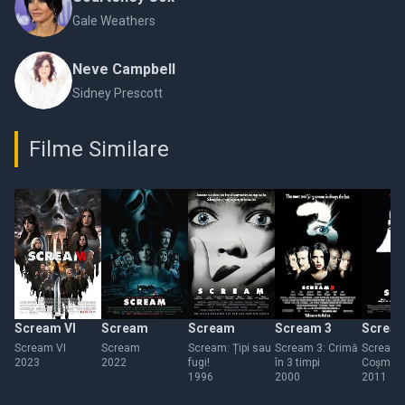
Gale Weathers
Neve Campbell
Sidney Prescott
Filme Similare
Scream VI
Scream
Scream
Scream 3
Scream
Scream VI
Scream
Scream: Țipi sau
Scream 3: Crimă
Scream 
2023
2022
fugi!
în 3 timpi
Coșmaru
1996
2000
continu
2011