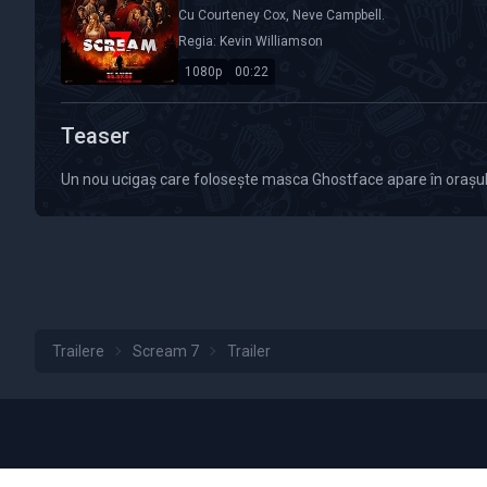
Cu
Courteney Cox
,
Neve Campbell
.
Regia:
Kevin Williamson
1080p
00:22
Calitate Video: HD 1080p
Durată: 00:22
Teaser
Un nou ucigaș care folosește masca Ghostface apare în orașul un
Trailere
Scream 7
Trailer