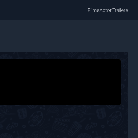
Filme
Actori
Trailere